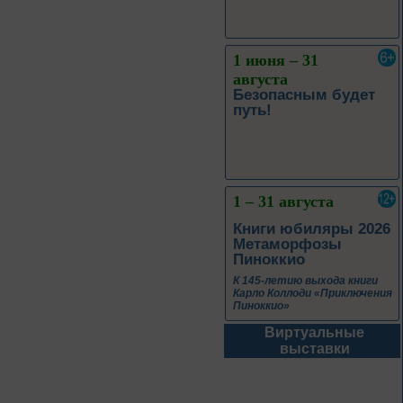
1 июня – 31
августа
Безопасным будет
путь!
1 – 31 августа
Книги юбиляры 2026
Метаморфозы
Пиноккио
К 145-летию выхода книги
Карло Коллоди «Приключения
Пиноккио»
Виртуальные
1 – 31 августа
выставки
Полёт над
столетиями