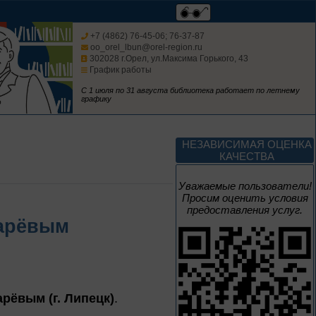
Мастера кисти:
галерея талантов
+7 (4862) 76-45-06; 76-37-87
oo_orel_lbun@orel-region.ru
302028 г.Орел, ул.Максима Горького, 43
График работы
Цикл выставок литературы
С 1 июля по 31 августа библиотека работает по летнему
графику
До конца года
Творец и муза
НЕЗАВИСИМАЯ ОЦЕНКА
КАЧЕСТВА
Цикл выставок литературы
Уважаемые пользователи!
Просим оценить условия
предоставления услуг.
4 – 14 августа
карёвым
В борьбе против
нацизма мы были
вместе
Великая Победа народов
арёвым (г. Липецк)
.
многонациональной страны