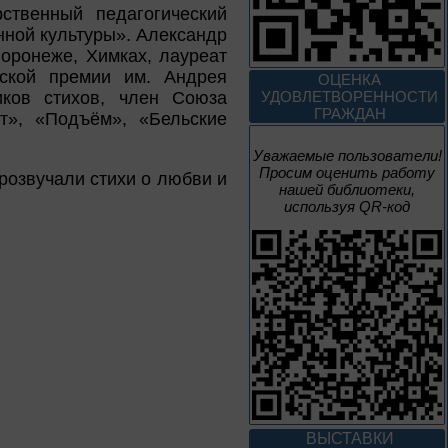
ственный педагогический
3 – 17 августа
нной культуры». Александр
оронеже, Химках, лауреат
Век Аполлинария
йской премии им. Андрея
ОЦЕНКА
иков стихов, член Союза
УДОВЛЕТВОРЕННОСТИ
К 170-летию со дня рождения
ГРАЖДАН
т», «Подъём», «Бельские
живописца
А. М. Васнецова
Уважаемые пользователи!
Просим оценить работу
2 июня – 20
розвучали стихи о любви и
нашей библиотеки,
августа
используя QR-код
Человек и природа
10 – 24 августа
Мгновения
95 лет со дня рождения
композитора Микаэла
ВЫСТАВКИ