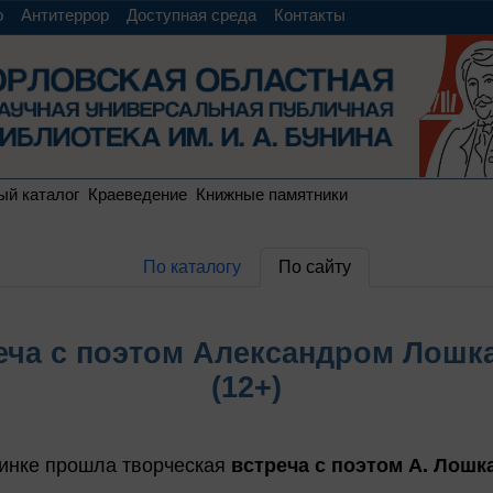
о
Антитеррор
Доступная среда
Контакты
ый каталог
Краеведение
Книжные памятники
По каталогу
По сайту
еча с поэтом Александром Лош
(12+)
инке прошла творческая
встреча с поэтом А. Лошк