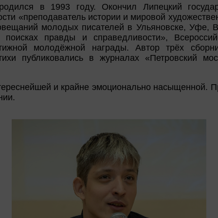
одился в 1993 году. Окончил Липецкий государ
ости «преподаватель истории и мировой художестве
совещаний молодых писателей в Ульяновске, Уфе, В
 поисках правды и справедливости», Всеросси
тижной молодёжной награды. Автор трёх сборн
стихи публиковались в журналах «Петровский мос
тереснейшей и крайне эмоционально насыщенной. П
нии.