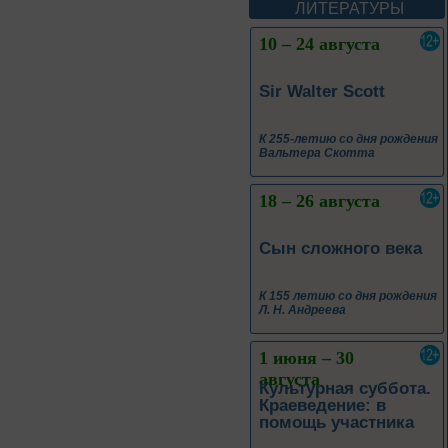
Леоновича Таривердиева
ЛИТЕРАТУРЫ
10 – 24 августа
Sir Walter Scott
К 255-летию со дня рождения
Вальтера Скотта
18 – 26 августа
Сын сложного века
К 155 летию со дня рождения
Л. Н. Андреева
1 июня – 30
августа
Культурная суббота.
Краеведение: в
помощь участника