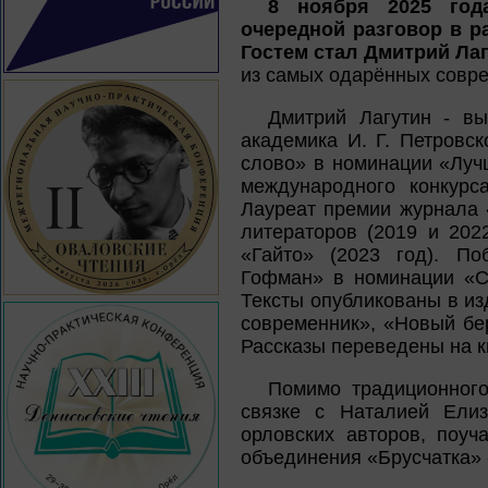
8 ноября 2025 год
очередной разговор в р
Гостем стал Дмитрий Ла
из самых одарённых совре
Дмитрий Лагутин - вы
академика И. Г. Петровс
слово» в номинации «Лучш
международного конкурс
Лауреат премии журнала 
литераторов (2019 и 202
«Гайто» (2023 год). По
Гофман» в номинации «Ск
Тексты опубликованы в и
современник», «Новый бер
Рассказы переведены на к
Помимо традиционного
связке с Наталией Елиз
орловских авторов, поуч
объединения «Брусчатка»