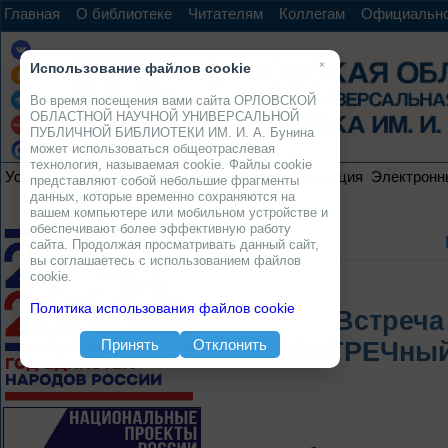
Главная
О библиотеке
Читателям
Коллегам
Официальн
×
Использование файлов cookie
Во время посещения вами сайта ОРЛОВСКОЙ
ОБЛАСТНОЙ НАУЧНОЙ УНИВЕРСАЛЬНОЙ
ПУБЛИЧНОЙ БИБЛИОТЕКИ ИМ. И. А. Бунина
может использоваться общеотраслевая
технология, называемая cookie. Файлы cookie
Услуги
Ресурсы
Проекты
Электронная коллекция
Электронн
представляют собой небольшие фрагменты
данных, которые временно сохраняются на
вашем компьютере или мобильном устройстве и
обеспечивают более эффективную работу
сайта. Продолжая просматривать данный сайт,
вы соглашаетесь с использованием файлов
cookie.
Политика использования файлов cookie
Встреча
Принять
Отклонить
ВСТРЕЧный 