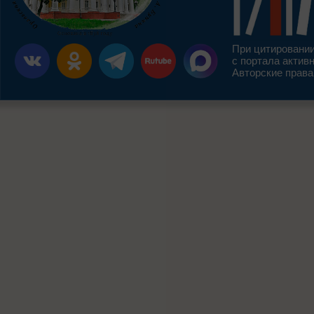
При цитировании
с портала актив
Авторские права