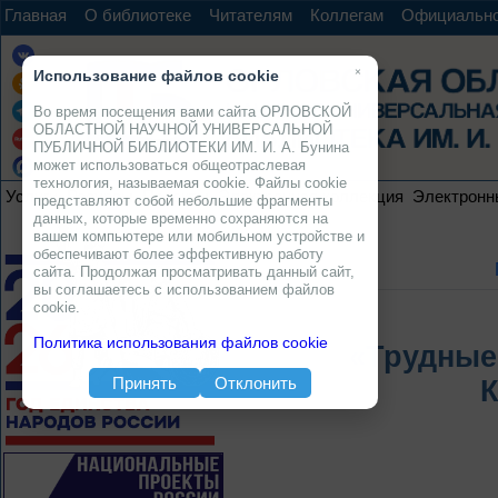
Главная
О библиотеке
Читателям
Коллегам
Официальн
×
Использование файлов cookie
Во время посещения вами сайта ОРЛОВСКОЙ
ОБЛАСТНОЙ НАУЧНОЙ УНИВЕРСАЛЬНОЙ
ПУБЛИЧНОЙ БИБЛИОТЕКИ ИМ. И. А. Бунина
может использоваться общеотраслевая
технология, называемая cookie. Файлы cookie
Услуги
Ресурсы
Проекты
Электронная коллекция
Электронн
представляют собой небольшие фрагменты
данных, которые временно сохраняются на
вашем компьютере или мобильном устройстве и
обеспечивают более эффективную работу
сайта. Продолжая просматривать данный сайт,
вы соглашаетесь с использованием файлов
cookie.
Политика использования файлов cookie
«Трудные
Принять
Отклонить