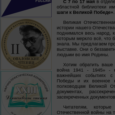
С 7 по 17 мая
в отделе
областной библиотеки им
шаги к Великой Победе»
.
Великая Отечественна
истории нашего Отечества.
поднимался весь народ, к
которым меркло всё, что 
знала. Мы предлагаем про
выставке. Они о беззавет
людьми во имя Родины.
Хотим обратить ваше 
война 1941 - 1945» - 
важнейших событиях с 
Победы и их военное н
полководцам Великой От
документах, рассекр
засекреченных документов
Читателям, которые
Отечественной войны на т