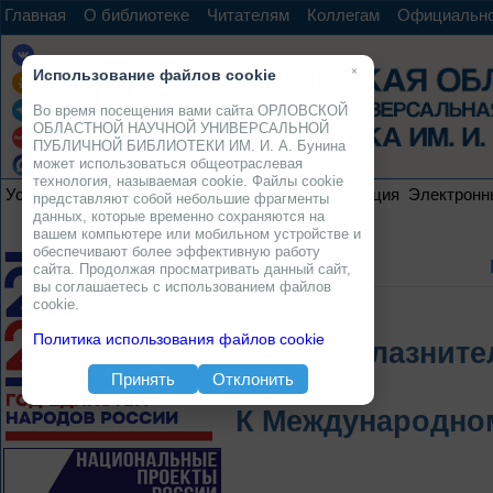
Главная
О библиотеке
Читателям
Коллегам
Официальн
×
Использование файлов cookie
Во время посещения вами сайта ОРЛОВСКОЙ
ОБЛАСТНОЙ НАУЧНОЙ УНИВЕРСАЛЬНОЙ
ПУБЛИЧНОЙ БИБЛИОТЕКИ ИМ. И. А. Бунина
может использоваться общеотраслевая
технология, называемая cookie. Файлы cookie
Услуги
Ресурсы
Проекты
Электронная коллекция
Электронн
представляют собой небольшие фрагменты
данных, которые временно сохраняются на
вашем компьютере или мобильном устройстве и
обеспечивают более эффективную работу
сайта. Продолжая просматривать данный сайт,
вы соглашаетесь с использованием файлов
cookie.
Политика использования файлов cookie
«Соблазните
Принять
Отклонить
К Международно