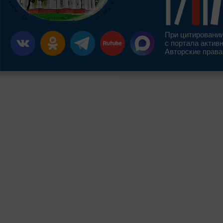
При цитировании
с портала актив
Авторские права