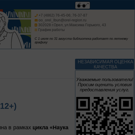
Мгновения
+7 (4862) 76-45-06; 76-37-87
oo_orel_lbun@orel-region.ru
302028 г.Орел, ул.Максима Горького, 43
95 лет со дня рождения
График работы
композитора Микаэла
Леоновича Таривердиева
С 1 июля по 31 августа библиотека работает по летнему
графику
10 – 24 августа
Sir Walter Scott
НЕЗАВИСИМАЯ ОЦЕНКА
КАЧЕСТВА
К 255-летию со дня рождения
Уважаемые пользователи!
Вальтера Скотта
Просим оценить условия
предоставления услуг.
18 – 26 августа
12+)
Сын сложного века
К 155 летию со дня рождения
ина в рамках
цикла «Наука
Л. Н. Андреева