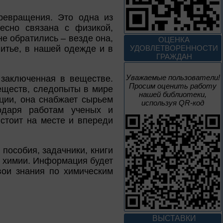
1 июня – 30
ревращения. Это одна из
августа
Культурная суббота.
есно связана с физикой,
Краеведение: в
не обратились – везде она,
ОЦЕНКА
помощь участника
итье, в нашей одежде и в
УДОВЛЕТВОРЕННОСТИ
ГРАЖДАН
Уважаемые пользователи!
 заключенная в веществе.
Просим оценить работу
1 июня – 31
еществ, следопыты в мире
нашей библиотеки,
августа
ции, она снабжает сырьем
используя QR-код
Безопасным будет
годаря работам ученых и
путь!
 стоит на месте и впереди
пособия, задачники, книги
о химии. Информация будет
1 – 31 августа
вои знания по химическим
Книги юбиляры 2026
Метаморфозы
Пиноккио
К 145-летию выхода книги
Карло Коллоди «Приключения
ВЫСТАВКИ