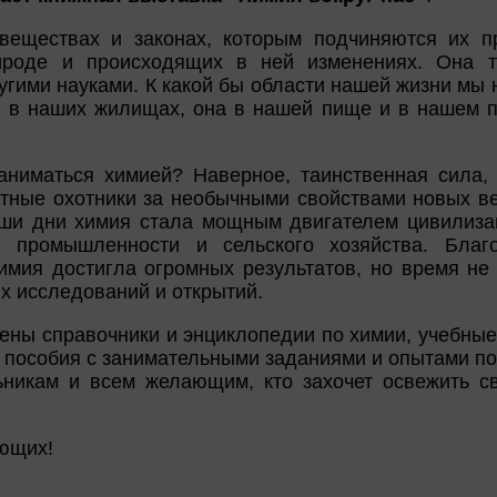
веществах и законах, которым подчиняются их п
ироде и происходящих в ней изменениях. Она т
угими науками. К какой бы области нашей жизни мы 
 в наших жилищах, она в нашей пище и в нашем п
заниматься химией? Наверное, таинственная сила,
артные охотники за необычными свойствами новых в
аши дни химия стала мощным двигателем цивилиза
и промышленности и сельского хозяйства. Бла
имия достигла огромных результатов, но время не
х исследований и открытий.
ены справочники и энциклопедии по химии, учебные 
, пособия с занимательными заданиями и опытами п
ьникам и всем желающим, кто захочет освежить с
ющих!