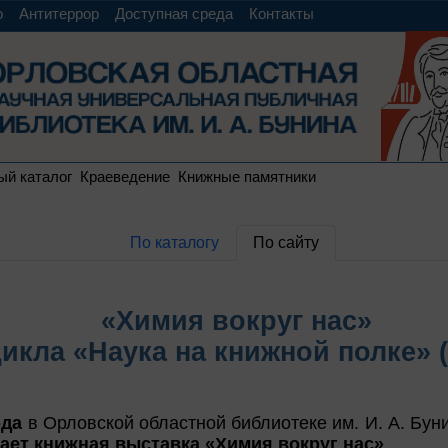
о
Антитеррор
Доступная среда
Контакты
ый каталог
Краеведение
Книжные памятники
По каталогу
По сайту
«Химия вокруг нас»
цикла «Наука на книжной полке» (
ода
в Орловской областной библиотеке им. И. А. Бун
ает книжная выставка «Химия вокруг нас»
.