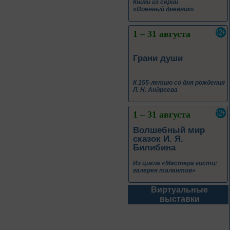
Книги из серии
«Военный дневник»
1 – 31 августа
Грани души
К 155-летию со дня рождения
Л. Н. Андреева
1 – 31 августа
Волшебный мир
сказок И. Я.
Билибина
Из цикла «Мастера кисти:
галерея талантов»
Виртуальные
1 – 31 августа
выставки
Фаина Раневская:
искусство быть
собой