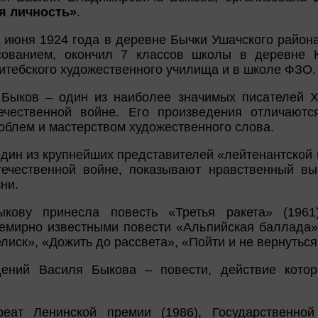
я личность»
.
9 июня 1924 года в деревне Бычки Ушачского район
сованием, окончил 7 классов школы в деревне К
итебского художественного училища и в школе ФЗО.
Быков – один из наиболее значимых писателей X
ечественной войне. Его произведения отличаются
облем и мастерством художественного слова.
один из крупнейших представителей «лейтенантской 
ечественной войне, показывают нравственный вы
ни.
ыкову принесла повесть «Третья ракета» (1961
емирно известными повести «Альпийская баллада»
лиск», «Дожить до рассвета», «Пойти и не вернуться
дений Василя Быкова – повести, действие кото
еат Ленинской премии (1986), Государственно