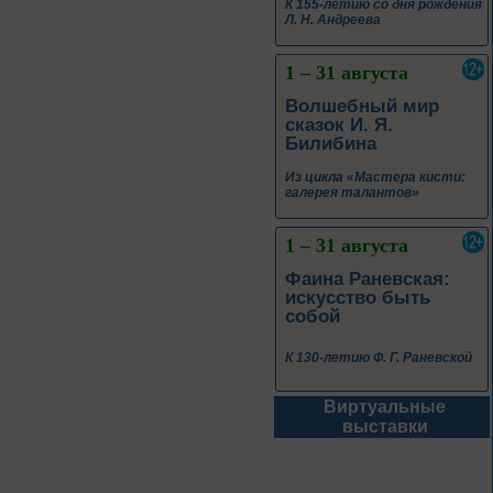
К 155-летию со дня рождения
Л. Н. Андреева
1 – 31 августа
Волшебный мир
сказок И. Я.
Билибина
Из цикла «Мастера кисти:
галерея талантов»
1 – 31 августа
Фаина Раневская:
искусство быть
собой
К 130-летию Ф. Г. Раневской
Виртуальные
1 – 31 августа
выставки
Самоцветы Дальнего
Востока