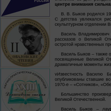
центре внимания сильна
В. В. Быков родился 1
С детства увлекался ри
скульптурном отделении В
Василь Владимирович 
рассказов о Великой От
остротой нравственных пр
Василь Быков – также 
посвященные Великой От
драматичные моменты жиз
vИзвестность Василю Б
опубликованы ставшие вс
1970-е – «Сотников», «Обе
Большинство произве
Великой Отечественной.
Василь Быков – лаур