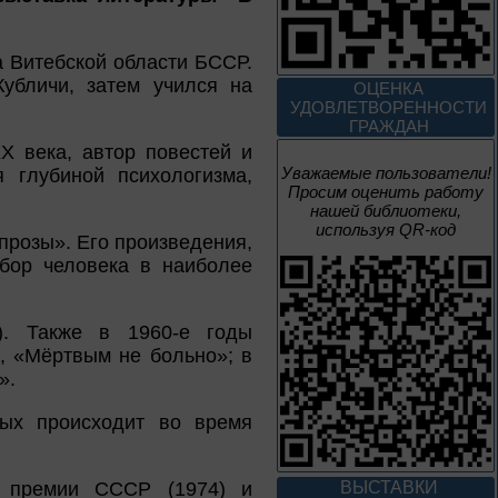
1 июня – 31
августа
а Витебской области БССР.
Безопасным будет
путь!
убличи, затем учился на
ОЦЕНКА
УДОВЛЕТВОРЕННОСТИ
ГРАЖДАН
X века, автор повестей и
Уважаемые пользователи!
 глубиной психологизма,
Просим оценить работу
1 – 31 августа
нашей библиотеки,
Книги юбиляры 2026
используя QR-код
прозы». Его произведения,
Метаморфозы
бор человека в наиболее
Пиноккио
К 145-летию выхода книги
Карло Коллоди «Приключения
Пиноккио»
). Также в 1960-е годы
, «Мёртвым не больно»; в
1 – 31 августа
».
Полёт над
рых происходит во время
столетиями
460 лет основания города
й премии СССР (1974) и
ВЫСТАВКИ
Орла