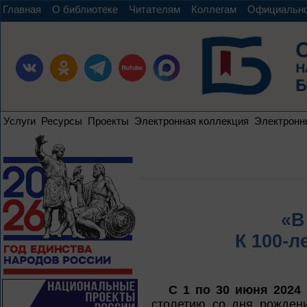
Главная
О библиотеке
Читателям
Коллегам
Официальн
Услуги
Ресурсы
Проекты
Электронная коллекция
Электронн
«В
К 100-л
С 1 по 30 июня 2024 
столетию со дня рожден