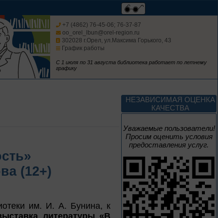
августа
Человек и природа
+7 (4862) 76-45-06; 76-37-87
oo_orel_lbun@orel-region.ru
302028 г.Орел, ул.Максима Горького, 43
График работы
С 1 июля по 31 августа библиотека работает по летнему
графику
10 – 24 августа
Мгновения
НЕЗАВИСИМАЯ ОЦЕНКА
КАЧЕСТВА
95 лет со дня рождения
композитора Микаэла
Уважаемые пользователи!
Леоновича Таривердиева
Просим оценить условия
предоставления услуг.
1 июня – 30
ость»
августа
Культурная суббота.
ва (12+)
Краеведение: в
помощь участника
теки им. И. А. Бунина, к
выставка литературы «В