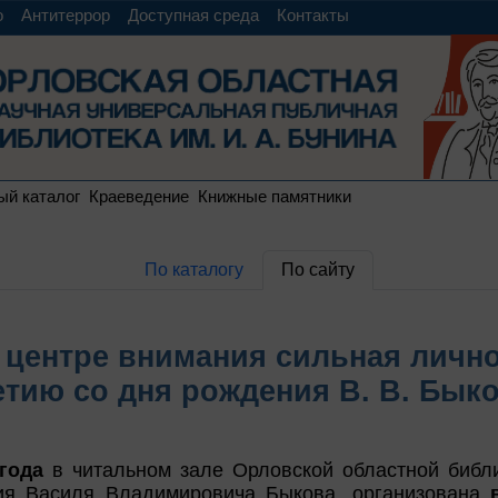
о
Антитеррор
Доступная среда
Контакты
ый каталог
Краеведение
Книжные памятники
По каталогу
По сайту
 центре внимания сильная личн
етию со дня рождения В. В. Быко
года
в читальном зале Орловской областной библио
ия Василя Владимировича Быкова, организована