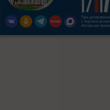
При цитировании
с портала актив
Авторские права