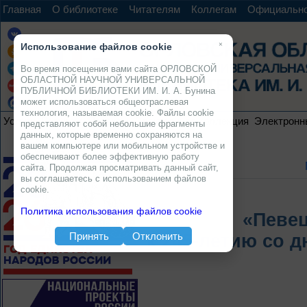
Главная
О библиотеке
Читателям
Коллегам
Официальн
×
Использование файлов cookie
Во время посещения вами сайта ОРЛОВСКОЙ
ОБЛАСТНОЙ НАУЧНОЙ УНИВЕРСАЛЬНОЙ
ПУБЛИЧНОЙ БИБЛИОТЕКИ ИМ. И. А. Бунина
может использоваться общеотраслевая
технология, называемая cookie. Файлы cookie
Услуги
Ресурсы
Проекты
Электронная коллекция
Электронн
представляют собой небольшие фрагменты
данных, которые временно сохраняются на
вашем компьютере или мобильном устройстве и
обеспечивают более эффективную работу
сайта. Продолжая просматривать данный сайт,
вы соглашаетесь с использованием файлов
cookie.
Политика использования файлов cookie
«Певец
Принять
Отклонить
к 245-летию со д