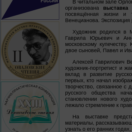
В читальном зале Орлов
организована
выставка
посвящённая жизни и т
Венецианова. Экспозиция
Художник родился в М
Гаврила Юрьевич и Анн
московскому купечеству.
двое сыновей, Павел и Ив
Алексей Гаврилович В
художник-портретист и ж
вклад в развитие русск
первых, кто начал изображ
творчество, связанное с 
русского общества на
становлении нового худо
лежало стремление к пра
На выставке предст
материалы, рассказывающи
узнать о его ранних годах,