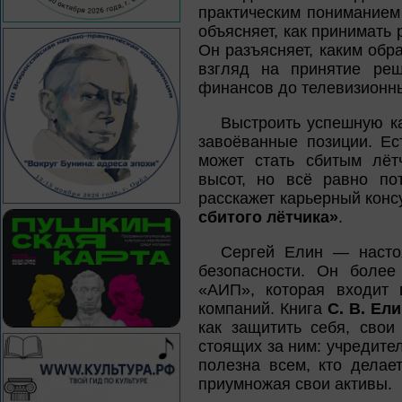
практическим пониманием
объясняет, как принимать
Он разъясняет, каким обр
взгляд на принятие ре
финансов до телевизионн
Выстроить успешную ка
завоёванные позиции. Ес
может стать сбитым лёт
высот, но всё равно по
расскажет карьерный конс
сбитого лётчика»
.
Сергей Елин — насто
безопасности. Он более
«АИП», которая входит 
компаний. Книга
С. В. Ел
как защитить себя, свои
стоящих за ним: учредите
полезна всем, кто делае
приумножая свои активы.