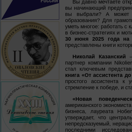
Вы давно мечтаете откр
вы начинающий предприни
вы выбрали? А может б
образования? Для грамот
уметь многое: работать с 
в бизнес-стратегиях и мот
30 июня 2025 года на
представлены книги котор
Николай Казанский
–
партнер компании Nikolie
стал ключевым представ
книга «От ассистента до
простого ассистента к 
стремление к победе, и ст
«Новая поведенчес
американского экономист
бизнеса, лауреата Нобе
утверждает, что центра
непредсказуемый, нераци
последними исследова