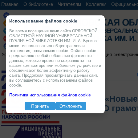
Главная
О библиотеке
Читателям
Коллегам
Официальн
×
Использование файлов cookie
Во время посещения вами сайта ОРЛОВСКОЙ
ОБЛАСТНОЙ НАУЧНОЙ УНИВЕРСАЛЬНОЙ
ПУБЛИЧНОЙ БИБЛИОТЕКИ ИМ. И. А. Бунина
может использоваться общеотраслевая
технология, называемая cookie. Файлы cookie
Услуги
Ресурсы
Проекты
Электронная коллекция
Электронн
представляют собой небольшие фрагменты
данных, которые временно сохраняются на
вашем компьютере или мобильном устройстве и
обеспечивают более эффективную работу
сайта. Продолжая просматривать данный сайт,
вы соглашаетесь с использованием файлов
cookie.
Политика использования файлов cookie
«Новые 
Принять
Отклонить
О грамо