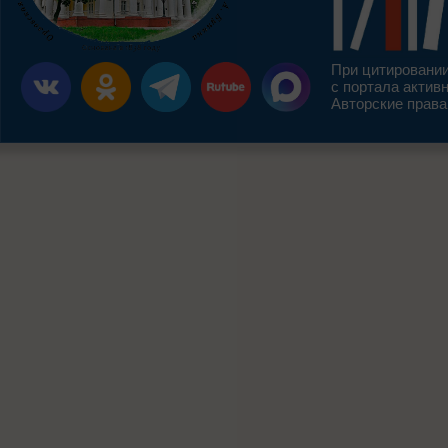
При цитировании
с портала актив
Авторские права