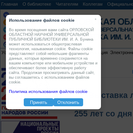
Главная
О библиотеке
Читателям
Коллегам
Официальн
×
Использование файлов cookie
Во время посещения вами сайта ОРЛОВСКОЙ
ОБЛАСТНОЙ НАУЧНОЙ УНИВЕРСАЛЬНОЙ
ПУБЛИЧНОЙ БИБЛИОТЕКИ ИМ. И. А. Бунина
может использоваться общеотраслевая
технология, называемая cookie. Файлы cookie
Услуги
Ресурсы
Проекты
Электронная коллекция
Электронн
представляют собой небольшие фрагменты
данных, которые временно сохраняются на
вашем компьютере или мобильном устройстве и
обеспечивают более эффективную работу
сайта. Продолжая просматривать данный сайт,
вы соглашаетесь с использованием файлов
cookie.
Политика использования файлов cookie
Выставка 
Принять
Отклонить
255 лет со дн