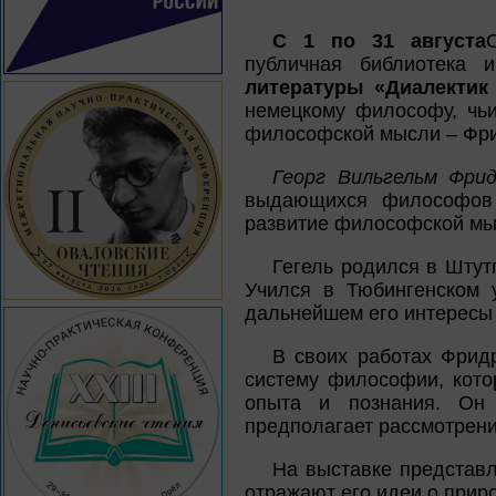
С 1 по 31 августа
публичная библиотека
литературы «Диалектик
немецкому философу, чьи
философской мысли – Фри
Георг Вильгельм Фрид
выдающихся философов 
развитие философской мы
Гегель родился в Штут
Учился в Тюбингенском у
дальнейшем его интересы
В своих работах Фрид
систему философии, кото
опыта и познания. Он 
предполагает рассмотрени
На выставке представл
отражают его идеи о приро