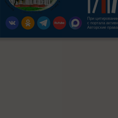
При цитировании
с портала актив
Авторские права