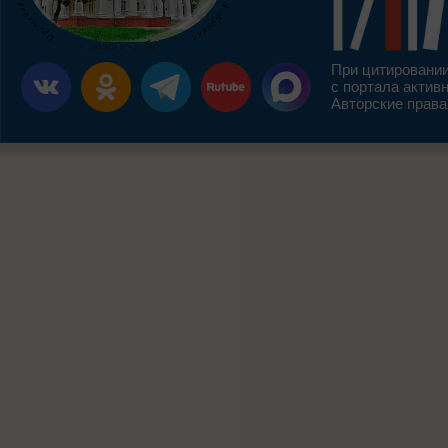
При цитировании
с портала актив
Авторские права