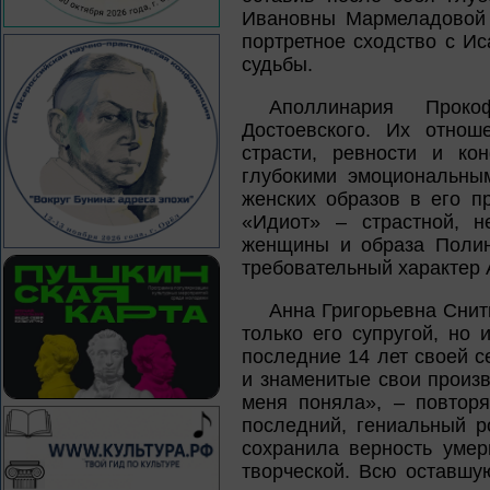
Ивановны Мармеладовой 
портретное сходство с И
судьбы.
Аполлинария Прок
Достоевского. Их отнош
страсти, ревности и ко
глубокими эмоциональны
женских образов в его п
«Идиот» – страстной, н
женщины и образа Полин
требовательный характер
Анна Григорьевна Снит
только его супругой, но
последние 14 лет своей 
и знаменитые свои произ
меня поняла», – повтор
последний, гениальный р
сохранила верность умер
творческой. Всю оставшу