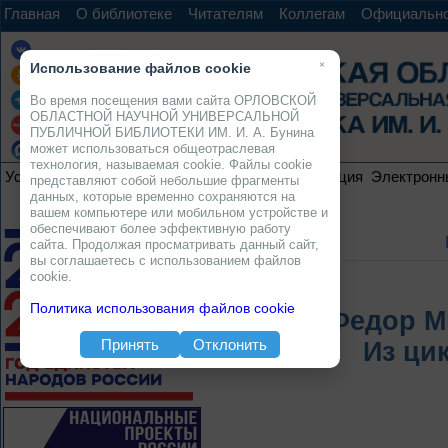
Главная
О библиотеке
Читателям
Коллегам
Официальн
×
Использование файлов cookie
Во время посещения вами сайта ОРЛОВСКОЙ
ОБЛАСТНОЙ НАУЧНОЙ УНИВЕРСАЛЬНОЙ
ПУБЛИЧНОЙ БИБЛИОТЕКИ ИМ. И. А. Бунина
может использоваться общеотраслевая
технология, называемая cookie. Файлы cookie
Услуги
Ресурсы
Проекты
Электронная коллекция
Электронн
представляют собой небольшие фрагменты
данных, которые временно сохраняются на
вашем компьютере или мобильном устройстве и
обеспечивают более эффективную работу
сайта. Продолжая просматривать данный сайт,
вы соглашаетесь с использованием файлов
cookie.
Политика использования файлов cookie
«Федор М
Принять
Отклонить
Из ци