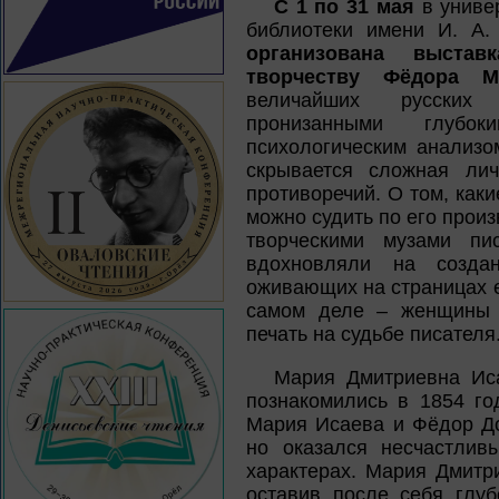
С 1 по 31 мая
в униве
библиотеки имени И. А.
организована выста
творчеству Фёдора М
величайших русских 
пронизанными глубо
психологическим анализо
скрывается сложная лич
противоречий. О том, как
можно судить по его прои
творческими музами пи
вдохновляли на созда
оживающих на страницах е
самом деле – женщины Д
печать на судьбе писателя
Мария Дмитриевна Иса
познакомились в 1854 го
Мария Исаева и Фёдор До
но оказался несчастлив
характерах. Мария Дмитр
оставив после себя глу