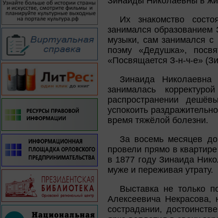
Зинаиды Николаевны в жи
Их знакомство состо
занимался образованием 
музыки, сам занимался с
поэму «Дедушка», посв
«Посвящается З-н-ч-е» (Зи
Зинаида Николаевна
занималась корректуро
распространении дешёвы
успокоить раздражительно
время тяжёлой болезни.
За восемь месяцев до
провели прямо в квартире
в 1877 году Зинаида Нико
муже и переживая утрату.
Выставка не только п
Алексеевича Некрасова, 
сострадании, достоинстве