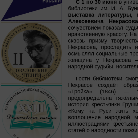
С 1 по 30 июня
в униве
библиотеки им. И. А. Бу
выставка литературы, 
Алексеевича Некрасова
сочувствием показал судь
нравственную красоту. Н
сквозь призму творчест
Некрасова, проследить 
осмыслял социальные проб
женщина у Некрасова —
народной судьбы, носител
Гости библиотеки смог
Некрасов создаёт обра
«Тройка» (1846) — т
предопределена тяжёлым
история крестьянки Груш
«Кому на Руси жить х
воплощение народной му
иллюстрациями крестьянс
статей о народности поэзи