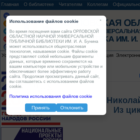
Главная
О библиотеке
Читателям
Коллегам
Официальн
×
Использование файлов cookie
Во время посещения вами сайта ОРЛОВСКОЙ
ОБЛАСТНОЙ НАУЧНОЙ УНИВЕРСАЛЬНОЙ
ПУБЛИЧНОЙ БИБЛИОТЕКИ ИМ. И. А. Бунина
может использоваться общеотраслевая
технология, называемая cookie. Файлы cookie
Услуги
Ресурсы
Проекты
Электронная коллекция
Электронн
представляют собой небольшие фрагменты
данных, которые временно сохраняются на
вашем компьютере или мобильном устройстве и
обеспечивают более эффективную работу
сайта. Продолжая просматривать данный сайт,
вы соглашаетесь с использованием файлов
cookie.
Политика использования файлов cookie
«Никола
Принять
Отклонить
Из ци