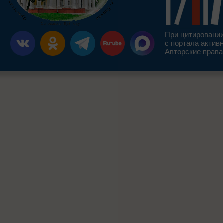
При цитировании
с портала актив
Авторские права