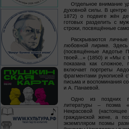
Отдельное внимание уд
духовной силы. В центре
1872) о подвиге жён дек
готовых разделить с му
строки, посвящённые сам
Раскрываются личные
любовной лирике. Здесь
(посвящённые Авдотье П
твоей…» (1850) и «Мы с 
показана как сложное, 
включает портреты Авдо
фрагментами рукописей с
письма и воспоминания с
и А. Панаевой.
Одно из поздних пр
литературы – поэма «
Некрасовой (настоящ
гражданской жене, а по
экземпляром поэмы разм