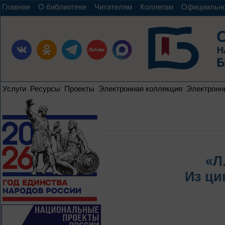
Главная
О библиотеке
Читателям
Коллегам
Официальн
Услуги
Ресурсы
Проекты
Электронная коллекция
Электронн
«Л
Из ци