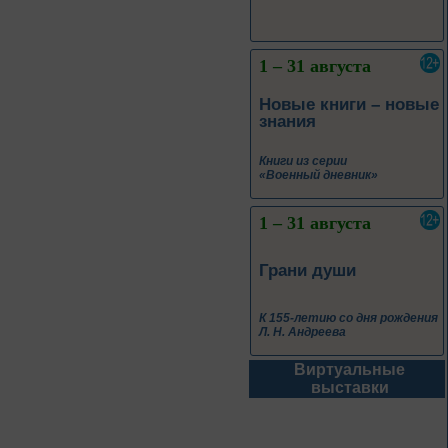
1 – 31 августа
Новые книги – новые
знания
Книги из серии
«Военный дневник»
1 – 31 августа
Грани души
К 155-летию со дня рождения
Л. Н. Андреева
Виртуальные
1 – 31 августа
выставки
Волшебный мир
сказок И. Я.
Билибина