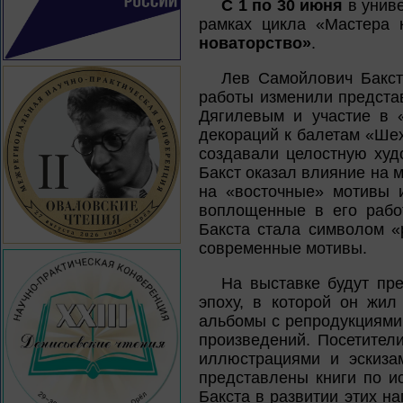
С 1 по 30 июня
в униве
рамках цикла «Мастера 
новаторство»
.
Лев Самойлович Бакст
работы изменили представ
Дягилевым и участие в 
декораций к балетам «Ше
создавали целостную худо
Бакст оказал влияние на 
на «восточные» мотивы и
воплощенные в его работ
Бакста стала символом «
современные мотивы.
На выставке будут пр
эпоху, в которой он жил
альбомы с репродукциями 
произведений. Посетител
иллюстрациями и эскиза
представлены книги по и
Бакста в развитии этих н