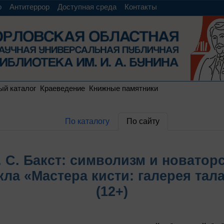
о
Антитеррор
Доступная среда
Контакты
ый каталог
Краеведение
Книжные памятники
По каталогу
По сайту
. С. Бакст: символизм и новатор
кла «Мастера кисти: галерея тал
(12+)