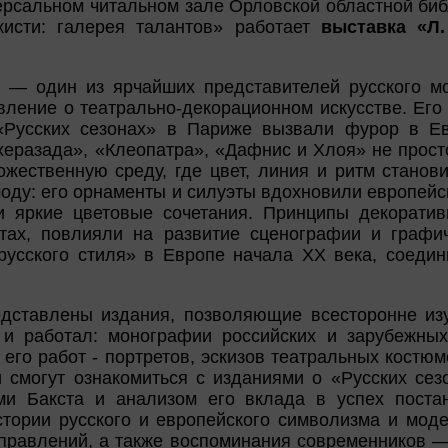
рсальном читальном зале Орловской областной библ
кисти: галерея талантов» работает
выставка «Л.
 — один из ярчайших представителей русского м
ление о театрально-декорационном искусстве. Его
«Русских сезонах» в Париже вызвали фурор в Ев
херазада», «Клеопатра», «Дафнис и Хлоя» не прос
жественную среду, где цвет, линия и ритм станов
моду: его орнаменты и силуэты вдохновили европейс
 яркие цветовые сочетания. Принципы декоративн
ах, повлияли на развитие сценографии и графич
русского стиля» в Европе начала XX века, соедин
едставлены издания, позволяющие всесторонне изу
 и работал: монографии российских и зарубежных
его работ - портретов, эскизов театральных костюм
и смогут ознакомиться с изданиями о «Русских сез
ми Бакста и анализом его вклада в успех постан
стории русского и европейского символизма и моде
аправлений, а также воспоминания современников — 