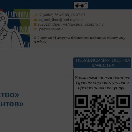
августа
Человек и природа
+7 (4862) 76-45-06; 76-37-87
oo_orel_lbun@orel-region.ru
302028 г.Орел, ул.Максима Горького, 43
График работы
С 1 июля по 31 августа библиотека работает по летнему
графику
10 – 24 августа
Мгновения
НЕЗАВИСИМАЯ ОЦЕНКА
КАЧЕСТВА
95 лет со дня рождения
композитора Микаэла
Уважаемые пользователи!
Леоновича Таривердиева
Просим оценить условия
предоставления услуг.
10 – 24 августа
ство»
антов»
Sir Walter Scott
К 255-летию со дня рождения
Вальтера Скотта