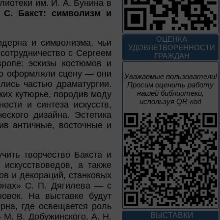
иотеки им. И. А. Бунина в
18 – 26 августа
 С. Бакст: символизм и
Сын сложного века
ОЦЕНКА
одерна и символизма, чьи
УДОВЛЕТВОРЕННОСТИ
 сотрудничество с Сергеем
ГРАЖДАН
К 155 летию со дня рождения
ропе: эскизы костюмов и
Л. Н. Андреева
то оформляли сцену — они
Уважаемые пользователи!
ились частью драматургии.
Просим оценить работу
1 июня – 30
нашей библиотеки,
ких кутюрье, породив моду
августа
Культурная суббота.
используя QR-код
ости и синтеза искусств,
Краеведение: в
еского дизайна. Эстетика
помощь участника
ив античные, восточные и
чить творчество Бакста и
1 июня – 31
 искусствоведов, а также
августа
ов и декораций, станковых
Безопасным будет
онах» С. П. Дягилева — с
путь!
овок. На выставке будут
рна, где освещается роль
ВЫСТАВКИ
М. В. Добужинского, А. Н.