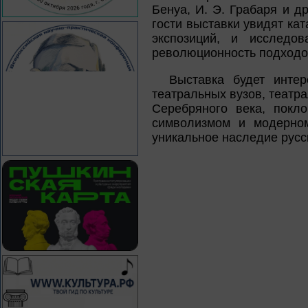
Бенуа, И. Э. Грабаря и д
гости выставки увидят ка
экспозиций, и исследов
революционность подходов
Выставка будет интер
театральных вузов, театр
Серебряного века, покл
символизмом и модерном
уникальное наследие русс