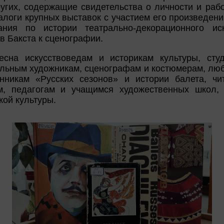
ругих, содержащие свидетельства о личности и рабо
талоги крупных выставок с участием его произведени
ания по истории театрально-декорационного ис
 Бакста к сценографии.
есна искусствоведам и историкам культуры, сту
альным художникам, сценографам и костюмерам, люб
онникам «Русских сезонов» и истории балета, чи
, педагогам и учащимся художественных школ, 
кой культуры.