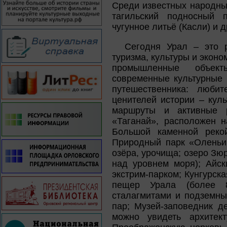
Среди известных народны
тагильский подносный п
чугунное литьё (Касли) и д
Сегодня Урал – это 
туризма, культуры и эконо
промышленные объект
современные культурные 
путешественника: люби
ценителей истории – кул
маршруты и активные р
«Таганай», расположен 
Большой каменной реко
Природный парк «Оленьи 
озёра, урочища; озеро Зю
над уровнем моря); Айс
экстрим-парком; Кунгурск
пещер Урала (более 8
сталагмитами и подземны
пар; Музей-заповедник д
можно увидеть архитек