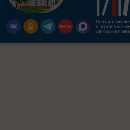
При цитировании
с портала актив
Авторские права