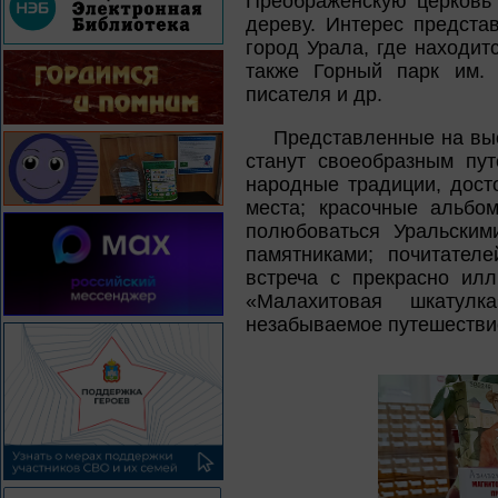
Преображенскую церковь 
дереву. Интерес предста
город Урала, где находит
также Горный парк им. 
писателя и др.
Представленные на выс
станут своеобразным пут
народные традиции, дост
места; красочные альбо
полюбоваться Уральским
памятниками; почитател
встреча с прекрасно ил
«Малахитовая шкатулк
незабываемое путешествие