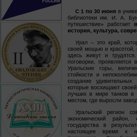
С 1 по 30 июня
в униве
библиотеки им. И. А. Бу
путешествие» работает
история, культура, совр
Урал – это край, кот
своей мощью и красотой,
здесь живут и трудятся
поговорки, проявляется 
Уральские горы, велич
стойкости и непоколеби
создание удивительных
которые восхищают своей
лучших в мире танков в
местом, где выросли заво
Уральский регион со
экономический район, 
государства в результа
настоящее время к не