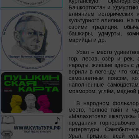
Курганскую, Оренбургс
Башкортостан и Удмуртию
влиянием исторических 
культурного влияния. На 
своими традиция, обыч
башкиры, удмурты, коми
марийцы и др.
Урал – место удивител
гор, лесов, озёр и рек,
народы, жившие здесь с д
верили в легенду, что ко
самоцветным поясом, ко
наполненные самоцветам
мрамором, углём, медной 
В народном фольклоре
место, полное тайн и чу
«Малахитовая шкатулка» 
преданиях горнорабочих 
литературы. Самобытные
Урал, придают всей куль