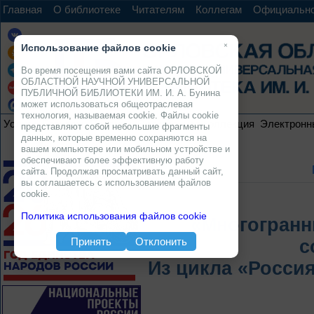
Главная
О библиотеке
Читателям
Коллегам
Официальн
×
Использование файлов cookie
Во время посещения вами сайта ОРЛОВСКОЙ
ОБЛАСТНОЙ НАУЧНОЙ УНИВЕРСАЛЬНОЙ
ПУБЛИЧНОЙ БИБЛИОТЕКИ ИМ. И. А. Бунина
может использоваться общеотраслевая
технология, называемая cookie. Файлы cookie
Услуги
Ресурсы
Проекты
Электронная коллекция
Электронн
представляют собой небольшие фрагменты
данных, которые временно сохраняются на
вашем компьютере или мобильном устройстве и
обеспечивают более эффективную работу
сайта. Продолжая просматривать данный сайт,
вы соглашаетесь с использованием файлов
cookie.
Политика использования файлов cookie
«Многогранн
Принять
Отклонить
с
Из цикла «Росси