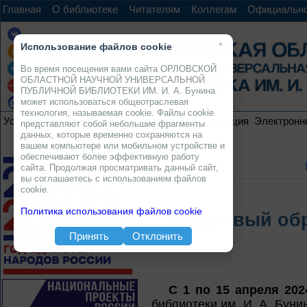
Главная
О библиотеке
Читателям
Коллегам
Официальн
×
Использование файлов cookie
Во время посещения вами сайта ОРЛОВСКОЙ
ОБЛАСТНОЙ НАУЧНОЙ УНИВЕРСАЛЬНОЙ
ПУБЛИЧНОЙ БИБЛИОТЕКИ ИМ. И. А. Бунина
может использоваться общеотраслевая
технология, называемая cookie. Файлы cookie
Услуги
Ресурсы
Проекты
Электронная коллекция
Электронн
представляют собой небольшие фрагменты
данных, которые временно сохраняются на
вашем компьютере или мобильном устройстве и
обеспечивают более эффективную работу
сайта. Продолжая просматривать данный сайт,
вы соглашаетесь с использованием файлов
cookie.
Политика использования файлов cookie
«Здоровый обр
Принять
Отклонить
С 1 по 15 апреля 202
библиотеки им. И. А. Буни