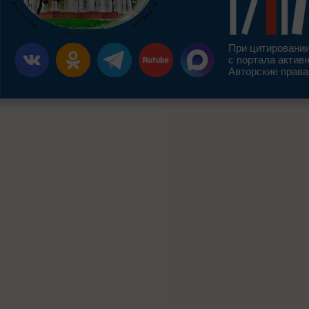
При цитировании
с портала актив
Авторские права