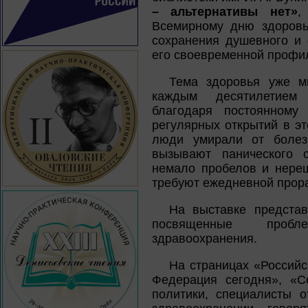
– альтернативы нет»
,
Всемирному дню здоровь
сохранения душевного и 
его своевременной профил
Тема здоровья уже мн
каждым десятилетием 
благодаря постоянному
регулярных открытий в эт
люди умирали от болез
вызывают панического с
немало пробелов и нере
требуют ежедневной прора
На выставке представ
посвященные пробле
здравоохранения.
На страницах «Российс
Федерация сегодня», «С
политики, специалисты 