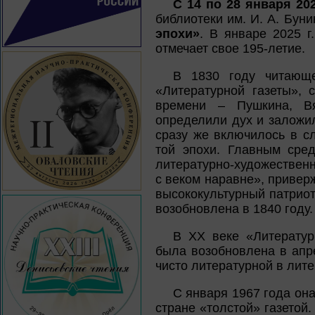
С 14 по 28 января 20
библиотеки им. И. А. Бун
эпохи»
. В январе 2025 г
отмечает свое 195-летие.
В 1830 году читающ
«Литературной газеты», 
времени – Пушкина, Вя
определили дух и заложи
сразу же включилось в с
той эпохи. Главным сре
литературно-художествен
с веком наравне», приве
высококультурный патриот
возобновлена в 1840 году.
В XX веке «Литератур
была возобновлена в апре
чисто литературной в лит
С января 1967 года она
стране «толстой» газетой