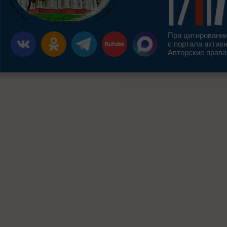
При цитировании
с портала актив
Авторские права