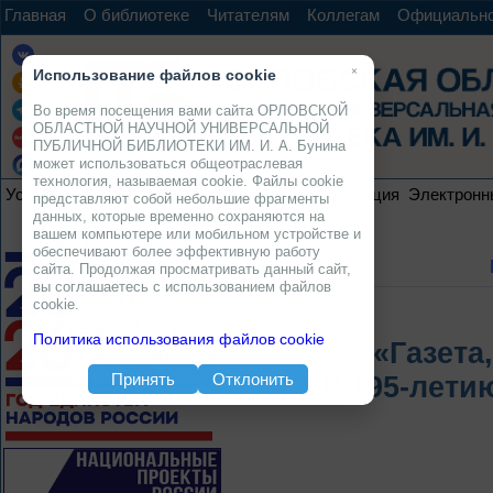
Главная
О библиотеке
Читателям
Коллегам
Официальн
×
Использование файлов cookie
Во время посещения вами сайта ОРЛОВСКОЙ
ОБЛАСТНОЙ НАУЧНОЙ УНИВЕРСАЛЬНОЙ
ПУБЛИЧНОЙ БИБЛИОТЕКИ ИМ. И. А. Бунина
может использоваться общеотраслевая
технология, называемая cookie. Файлы cookie
Услуги
Ресурсы
Проекты
Электронная коллекция
Электронн
представляют собой небольшие фрагменты
данных, которые временно сохраняются на
вашем компьютере или мобильном устройстве и
обеспечивают более эффективную работу
сайта. Продолжая просматривать данный сайт,
вы соглашаетесь с использованием файлов
cookie.
Политика использования файлов cookie
«Газета
Принять
Отклонить
К 195-лети