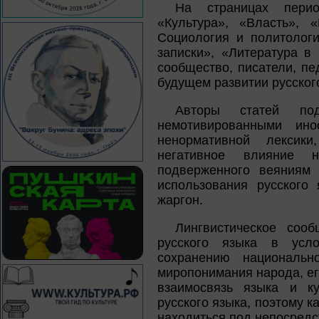
На страницах период
«Культура», «Власть», 
Социология и политологи
записки», «Литература в
сообщество, писатели, пе
будущем развитии русског
Авторы статей под
немотивированными ино
ненормативной лексик
негативное влияние 
подверженного веяниям
использования русского
жаргон.
Лингвистическое соо
русского языка в усло
сохранению национальн
миропонимания народа, ег
взаимосвязь языка и ку
русского языка, поэтому к
находиться под непосредс