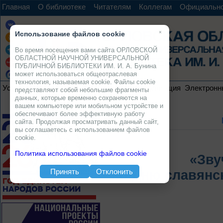
Главная
О библиотеке
Читателям
Коллегам
Официальн
×
Использование файлов cookie
Во время посещения вами сайта ОРЛОВСКОЙ
ОБЛАСТНОЙ НАУЧНОЙ УНИВЕРСАЛЬНОЙ
ПУБЛИЧНОЙ БИБЛИОТЕКИ ИМ. И. А. Бунина
может использоваться общеотраслевая
технология, называемая cookie. Файлы cookie
Услуги
Ресурсы
Проекты
Электронная коллекция
Электронн
представляют собой небольшие фрагменты
данных, которые временно сохраняются на
вашем компьютере или мобильном устройстве и
обеспечивают более эффективную работу
сайта. Продолжая просматривать данный сайт,
вы соглашаетесь с использованием файлов
cookie.
Политика использования файлов cookie
«Зву
Принять
Отклонить
Ко Дню славянс