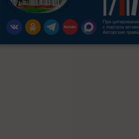
При цитировании
с портала актив
Авторские права