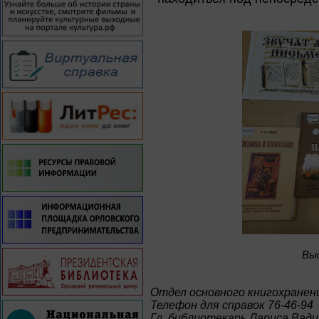
Bы
Отдел основного книгохранен
Телефон для справок 76-46-94
Гл. библиотекарь Лариса Вад