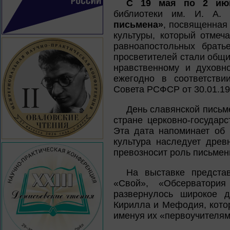
С 19 мая по 2 ию
библиотеки им. И. А.
письмена»
, посвященная
культуры, который отмеч
равноапостольных брать
просветителей стали общи
нравственному и духовн
ежегодно в соответстви
Совета РСФСР от 30.01.199
День славянской письм
стране церковно-государ
Эта дата напоминает об 
культура наследует древ
превозносит роль письменн
На выставке предста
«Свой», «Обсерватори
развернулось широкое д
Кирилла и Мефодия, кото
именуя их «первоучителям