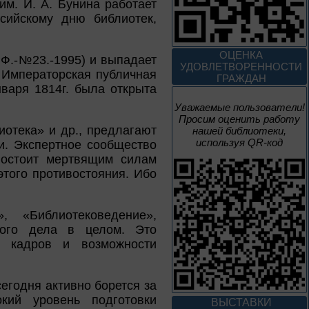
м. И. А. Бунина работает
4 – 14 августа
сийскому дню библиотек,
В борьбе против
нацизма мы были
ОЦЕНКА
вместе
РФ.-№23.-1995) и выпадает
УДОВЛЕТВОРЕННОСТИ
 Императорская публичная
ГРАЖДАН
Великая Победа народов
нваря 1814г. была открыта
многонациональной страны
Уважаемые пользователи!
Просим оценить работу
3 – 17 августа
иотека» и др., предлагают
нашей библиотеки,
используя QR-код
и. Экспертное сообщество
Век Аполлинария
востоит мертвящим силам
этого противостояния. Ибо
К 170-летию со дня рождения
живописца
А. М. Васнецова
, «Библиотековедение»,
ного дела в целом. Это
2 июня – 20
и кадров и возможности
августа
Человек и природа
егодня активно борется за
кий уровень подготовки
ВЫСТАВКИ