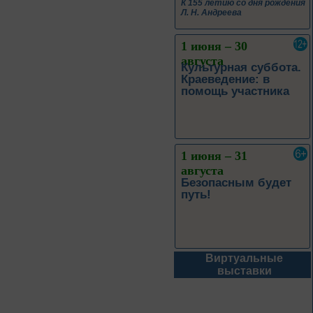
К 155 летию со дня рождения
Л. Н. Андреева
1 июня – 30
августа
Культурная суббота.
Краеведение: в
помощь участника
1 июня – 31
августа
Безопасным будет
путь!
Виртуальные
1 – 31 августа
выставки
Книги юбиляры 2026
Метаморфозы
Пиноккио