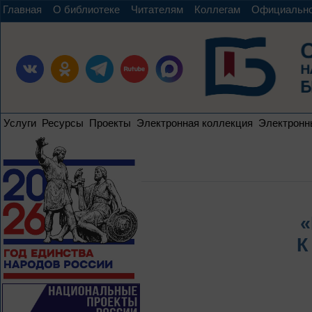
Главная
О библиотеке
Читателям
Коллегам
Официальн
Услуги
Ресурсы
Проекты
Электронная коллекция
Электронн
«
К