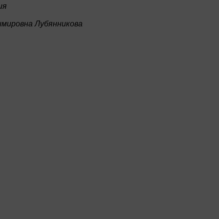
ия
имировна Лубянникова