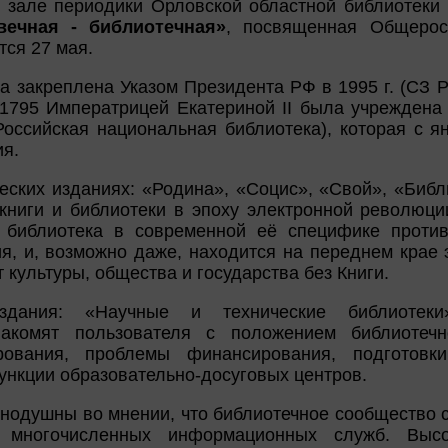
 зале периодики Орловской областной библиотеки и
ечная - библиотечная»
, посвященная Общерос
тся 27 мая.
а закреплена Указом Президента РФ в 1995 г. (СЗ 
в 1795 Императрицей Екатериной II была учреждена
Российская национальная библиотека), которая с я
ия.
ских изданиях: «Родина», «Социс», «Свой», «Библ
ниги и библиотеки в эпоху электронной революци
о библиотека в современной её специфике проти
я, и, возможно даже, находится на переднем крае 
т культуры, общества и государства без Книги.
здания: «Научные и технические библиотеки»
накомят пользователя с положением библиотеч
рования, проблемы финансирования, подготовк
функции образовательно-досуговых центров.
нодушны во мнении, что библиотечное сообщество с
 многочисленных информационных служб. Высо