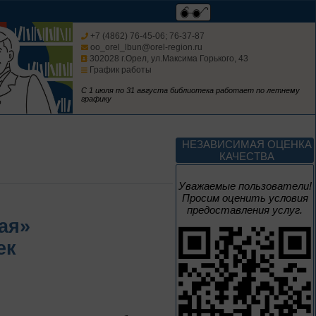
Россия: приглашение
в путешествие
+7 (4862) 76-45-06; 76-37-87
oo_orel_lbun@orel-region.ru
302028 г.Орел, ул.Максима Горького, 43
График работы
Цикл выставок литературы
С 1 июля по 31 августа библиотека работает по летнему
графику
До конца года
Мастера кисти:
НЕЗАВИСИМАЯ ОЦЕНКА
галерея талантов
КАЧЕСТВА
Цикл выставок литературы
Уважаемые пользователи!
Просим оценить условия
предоставления услуг.
До конца года
ая»
ек
Творец и муза
Цикл выставок литературы