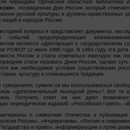
ле периодики Орловской областной библиотеки им
ссия»
, посвященная Дню России, который отмечает
конно русской культуры и духовно-нравственных ц
х наций и народов России.
 историей вопроса и представляет документы, наг
ских событий, предопределивших возникнове
нтом является «Декларация о государственном су
ов РСФСР 12 июня 1990 года. В 1994 году эта дата
мости России и стала отмечаться ежегодно как п
 праздник стали называть Днем России, однако суть
ется как необходимое условие существования росси
торию, культуру и сложившиеся традиции.
т суверенитет, сумели ли мы воспользоваться свобо
лишь «дополнительный выходной день»? Вот те в
нина. Получить ответ на них дают возможност
ах периодических изданий: «Российская газета», «В
материалы о символике Отечества и публикации 
ратегия России», «Федерализм», «Россия и совреме
«Государство и право», информирующие о путях разв