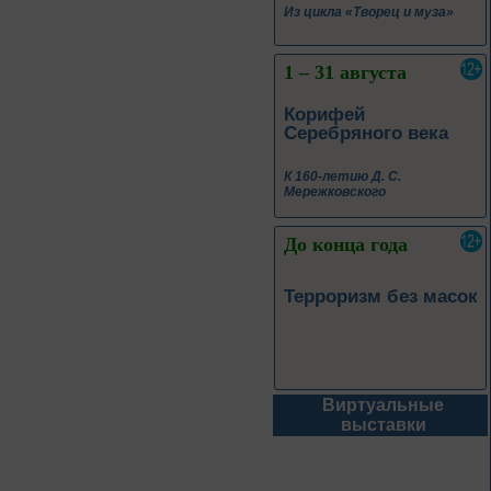
К 160-летию Д. С.
Мережковского
До конца года
Терроризм без масок
До конца года
Народов много –
страна одна
К Году единства народов
России
Виртуальные
До конца года
выставки
Покорители неба:
знаменитые
юбиляры