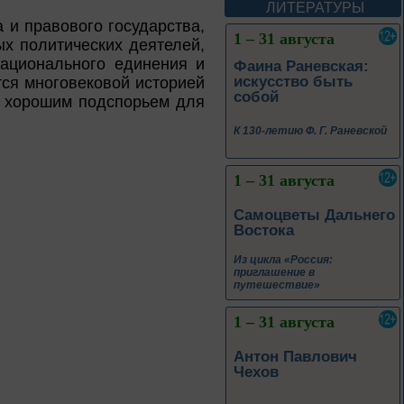
ЛИТЕРАТУРЫ
 и правового государства,
1 – 31 августа
х политических деятелей,
национального единения и
Самоцветы Дальнего
тся многовековой историей
Востока
т хорошим подспорьем для
Из цикла «Россия:
приглашение в
путешествие»
1 – 31 августа
Антон Павлович
Чехов
Из цикла «Творец и муза»
1 – 31 августа
Корифей
Серебряного века