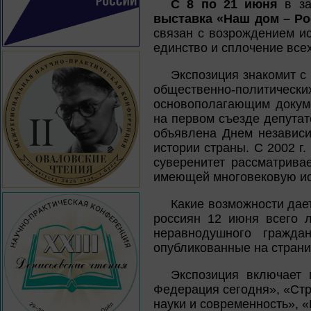
С 8 по 21 июня
в за
выставка «Наш дом – Ро
связан с возрождением ис
единство и сплочение все
Экспозиция знакомит с
общественно-политиче
основополагающим докуме
на первом съезде депутат
объявлена Днем независи
истории страны. С 2002 г.
суверенитет рассматрива
имеющей многовековую ис
Какие возможности дае
россиян 12 июня всего 
неравнодушного гражда
опубликованные на страниц
Экспозиция включает 
Федерация сегодня», «Ст
науки и современность», 