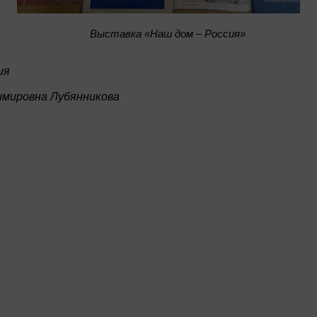
Bыставка «Наш дом – Россия»
ия
имировна Лубянникова