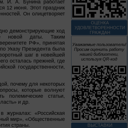
. И. А. Бунина работает
1 – 31 августа
ся 12 июня. Этот праздник
енностей. Он олицетворяет
Грани души
ОЦЕНКА
УДОВЛЕТВОРЕННОСТИ
лядно демонстрирующие ход
ГРАЖДАН
К 155-летию со дня рождения
ние новой даты. Таким
Л. Н. Андреева
веренитете РФ», принятая
Уважаемые пользователи!
 по Указу Президента была
Просим оценить работу
1 – 31 августа
нашей библиотеки,
оворотный шаг в новейшей
Волшебный мир
используя QR-код
 его осталась прежней, где
сказок И. Я.
йской государственности,
Билибина
Из цикла «Мастера кисти:
галерея талантов»
дой, почему для некоторых
опросы, которые волнуют
1 – 31 августа
ь полемические статьи,
ласть» и др.
Фаина Раневская:
искусство быть
в журналах: «Российская
собой
нный мир», «Общественные
ития страны.
К 130-летию Ф. Г. Раневской
ВЫСТАВКИ