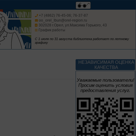
Полёт над
столетиями
+7 (4862) 76-45-06; 76-37-87
oo_orel_lbun@orel-region.ru
302028 г.Орел, ул.Максима Горького, 43
460 лет основания города
График работы
Орла
С 1 июля по 31 августа библиотека работает по летнему
графику
1 – 31 августа
Леонид Андреев:
НЕЗАВИСИМАЯ ОЦЕНКА
взгляд из XXI века
КАЧЕСТВА
Уважаемые пользователи!
Просим оценить условия
предоставления услуг.
1 – 31 августа
Новые книги – новые
знания
Книги из серии
«Военный дневник»