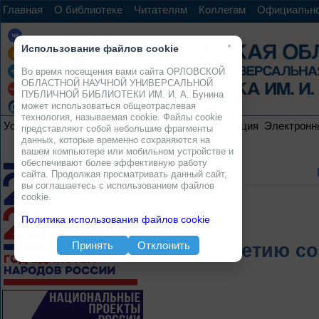
Главная
О библиотеке
Читателям
Коллегам
Официальн
×
Использование файлов cookie
Во время посещения вами сайта ОРЛОВСКОЙ
ОБЛАСТНОЙ НАУЧНОЙ УНИВЕРСАЛЬНОЙ
ПУБЛИЧНОЙ БИБЛИОТЕКИ ИМ. И. А. Бунина
может использоваться общеотраслевая
технология, называемая cookie. Файлы cookie
Услуги
Ресурсы
Проекты
Электронная коллекция
Электронн
представляют собой небольшие фрагменты
данных, которые временно сохраняются на
вашем компьютере или мобильном устройстве и
обеспечивают более эффективную работу
сайта. Продолжая просматривать данный сайт,
вы соглашаетесь с использованием файлов
cookie.
Политика использования файлов cookie
Принять
Отклонить
К 80-летию с