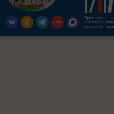
При цитировании
с портала актив
Авторские права