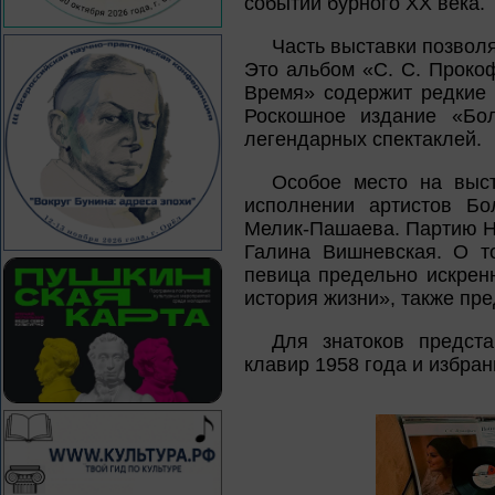
событий бурного XX века.
Часть выставки позвол
Это альбом «С. С. Проко
Время» содержит редкие 
Роскошное издание «Бо
легендарных спектаклей.
Особое место на выст
исполнении артистов Бо
Мелик-Пашаева. Партию Н
Галина Вишневская. О то
певица предельно искрен
история жизни», также пр
Для знатоков предст
клавир 1958 года и избра