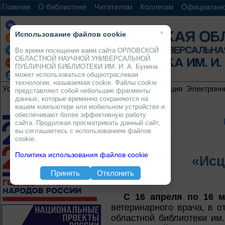
Главная
О библиотеке
Читателям
Коллегам
Официальн
×
Использование файлов cookie
Во время посещения вами сайта ОРЛОВСКОЙ
ОБЛАСТНОЙ НАУЧНОЙ УНИВЕРСАЛЬНОЙ
ПУБЛИЧНОЙ БИБЛИОТЕКИ ИМ. И. А. Бунина
может использоваться общеотраслевая
технология, называемая cookie. Файлы cookie
Услуги
Ресурсы
Проекты
Электронная коллекция
Электронн
представляют собой небольшие фрагменты
данных, которые временно сохраняются на
вашем компьютере или мобильном устройстве и
обеспечивают более эффективную работу
сайта. Продолжая просматривать данный сайт,
вы соглашаетесь с использованием файлов
cookie.
Политика использования файлов cookie
«Исц
Принять
Отклонить
С 16 апреля по 16 м
ветеринарного врача, в 
областной библиотеки им