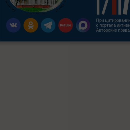
При цитировании
с портала актив
Авторские права