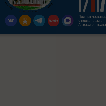
При цитировании
с портала актив
Авторские права