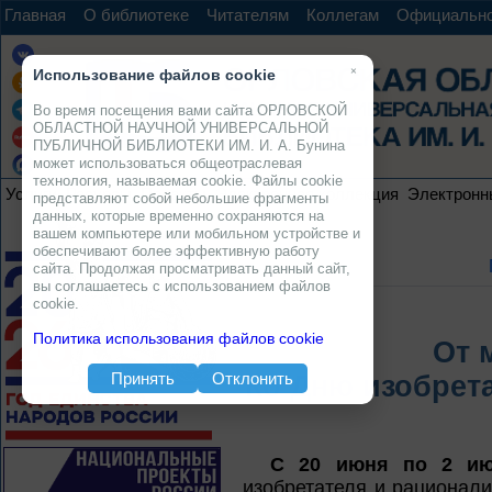
Главная
О библиотеке
Читателям
Коллегам
Официальн
×
Использование файлов cookie
Во время посещения вами сайта ОРЛОВСКОЙ
ОБЛАСТНОЙ НАУЧНОЙ УНИВЕРСАЛЬНОЙ
ПУБЛИЧНОЙ БИБЛИОТЕКИ ИМ. И. А. Бунина
может использоваться общеотраслевая
технология, называемая cookie. Файлы cookie
Услуги
Ресурсы
Проекты
Электронная коллекция
Электронн
представляют собой небольшие фрагменты
данных, которые временно сохраняются на
вашем компьютере или мобильном устройстве и
обеспечивают более эффективную работу
сайта. Продолжая просматривать данный сайт,
вы соглашаетесь с использованием файлов
cookie.
Политика использования файлов cookie
От 
Принять
Отклонить
Ко Дню изобрета
С 20 июня по 2 ию
изобретателя и рационали