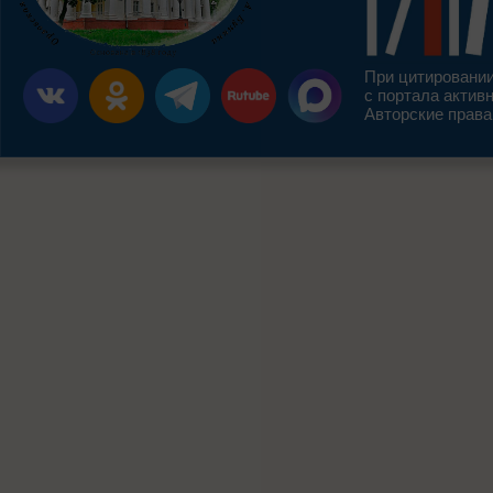
При цитировании
с портала актив
Авторские права