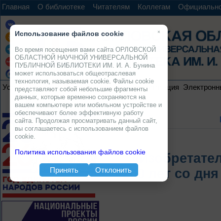
Главная
О библиотеке
Читателям
Коллегам
Официальн
×
Использование файлов cookie
Во время посещения вами сайта ОРЛОВСКОЙ
ОБЛАСТНОЙ НАУЧНОЙ УНИВЕРСАЛЬНОЙ
ПУБЛИЧНОЙ БИБЛИОТЕКИ ИМ. И. А. Бунина
может использоваться общеотраслевая
технология, называемая cookie. Файлы cookie
Услуги
Ресурсы
Проекты
Электронная коллекция
Электронн
представляют собой небольшие фрагменты
данных, которые временно сохраняются на
вашем компьютере или мобильном устройстве и
обеспечивают более эффективную работу
сайта. Продолжая просматривать данный сайт,
вы соглашаетесь с использованием файлов
cookie.
Политика использования файлов cookie
«Изобретател
Принять
Отклонить
200 лет со дн