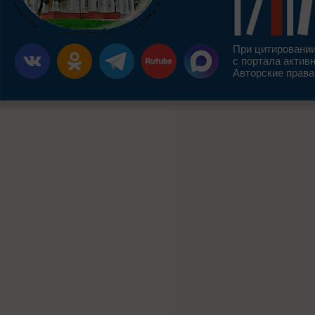
При цитировании
с портала актив
Авторские права