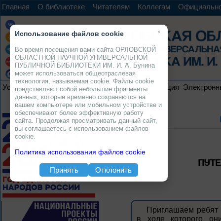
Главная
О библиотеке
Читателям
Коллегам
Официальн
×
Использование файлов cookie
Во время посещения вами сайта ОРЛОВСКОЙ
ОБЛАСТНОЙ НАУЧНОЙ УНИВЕРСАЛЬНОЙ
ПУБЛИЧНОЙ БИБЛИОТЕКИ ИМ. И. А. Бунина
может использоваться общеотраслевая
технология, называемая cookie. Файлы cookie
Услуги
Ресурсы
Проекты
Электронная коллекция
Электронн
представляют собой небольшие фрагменты
данных, которые временно сохраняются на
вашем компьютере или мобильном устройстве и
обеспечивают более эффективную работу
сайта. Продолжая просматривать данный сайт,
вы соглашаетесь с использованием файлов
cookie.
Политика использования файлов cookie
ПУТЕ
Принять
Отклонить
Приглашаем ребят 
в ходе которого он