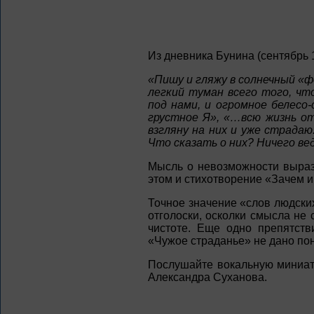
Из дневника Бунина (сентябрь 19
«Пишу и гляжу в солнечный «ф
легкий туман всего того, чт
под нами, и огромное белесо-
грустное Я», «…всю жизнь о
взгляну на них и уже страдаю
Что сказать о них? Ничего вед
Мысль о невозможности выраз
этом и стихотворение «Зачем и
Точное значение «слов людски
отголоски, осколки смысла не
чистоте. Еще одно препятств
«Чужое страданье» не дано пон
Послушайте вокальную миниат
Александра Суханова.