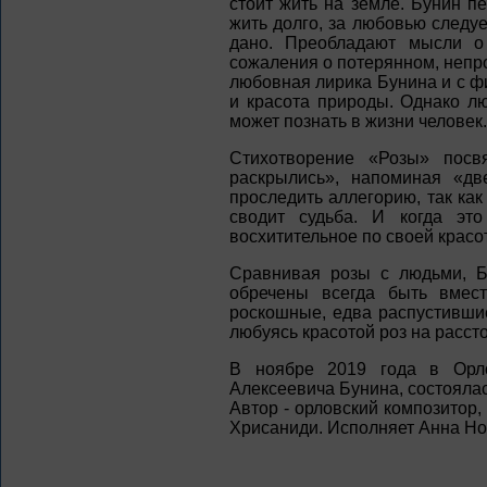
стоит жить на земле. Бунин п
жить долго, за любовью следуе
дано. Преобладают мысли о
сожаления о потерянном, непр
любовная лирика Бунина и с ф
и красота природы. Однако лю
может познать в жизни человек.
Стихотворение «Розы» пос
раскрылись», напоминая «дв
проследить аллегорию, так ка
сводит судьба. И когда это
восхитительное по своей красо
Сравнивая розы с людьми, Бу
обречены всегда быть вмест
роскошные, едва распустившие
любуясь красотой роз на расст
В ноябре 2019 года в Орло
Алексеевича Бунина, состояла
Автор - орловский композитор
Хрисаниди. Исполняет Анна Н