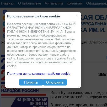
Главная
О библиотеке
Читателям
Коллегам
Официальн
×
Использование файлов cookie
Во время посещения вами сайта ОРЛОВСКОЙ
ОБЛАСТНОЙ НАУЧНОЙ УНИВЕРСАЛЬНОЙ
ПУБЛИЧНОЙ БИБЛИОТЕКИ ИМ. И. А. Бунина
может использоваться общеотраслевая
технология, называемая cookie. Файлы cookie
Услуги
Ресурсы
Проекты
Электронная коллекция
Электронн
представляют собой небольшие фрагменты
данных, которые временно сохраняются на
вашем компьютере или мобильном устройстве и
обеспечивают более эффективную работу
сайта. Продолжая просматривать данный сайт,
вы соглашаетесь с использованием файлов
cookie.
ЗВУ
Политика использования файлов cookie
Принять
Отклонить
Иван Бунин известен, прежде 
сам он считал себя в первую о
В последнее время, на новой