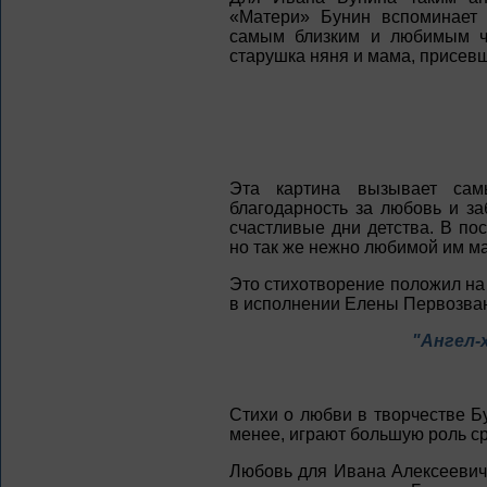
«Матери» Бунин вспоминает 
самым близким и любимым че
старушка няня и мама, присев
Эта картина вызывает самы
благодарность за любовь и за
счастливые дни детства. В по
но так же нежно любимой им ма
Это стихотворение положил на
в исполнении Елены Первозван
"Ангел-
Стихи о любви в творчестве Б
менее, играют большую роль ср
Любовь для Ивана Алексеевича