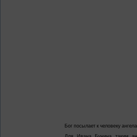
Бог посылает к человеку ангела
Для Ивана Бунина таким анг