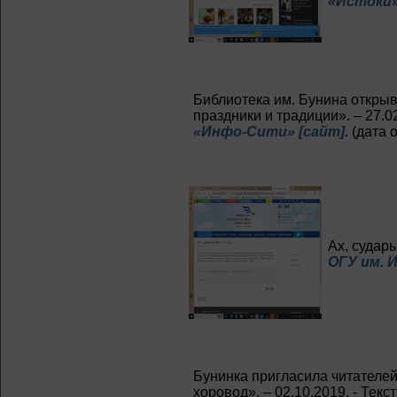
«Истоки»
Библиотека им. Бунина открыв
праздники и традиции». – 27.02
«Инфо-Сити» [сайт].
(дата 
Ах, судары
ОГУ им. И
Бунинка пригласила читателей
хоровод». – 02.10.2019. - Текс