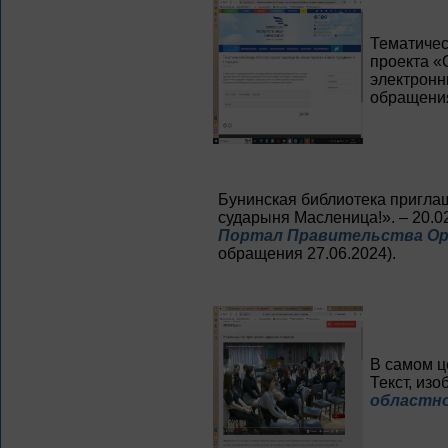
Тематичес
проекта «С
электронн
обращения
Бунинская библиотека приглаш
сударыня Масленица!». – 20.02
Портал Правительства Орл
обращения 27.06.2024).
В самом ц
Текст, изо
областно