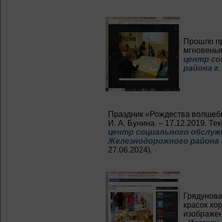
Прошло п
мгновенья»
центр со
района г.
Праздник «Рождества волшебн
И. А. Бунина. – 17.12.2019. Те
центр социального обслуж
Железнодорожного района г
27.06.2024).
Грядунова
красок хор
изображен