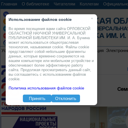
Главная
О библиотеке
Читателям
Коллегам
Официальн
×
Использование файлов cookie
Во время посещения вами сайта ОРЛОВСКОЙ
ОБЛАСТНОЙ НАУЧНОЙ УНИВЕРСАЛЬНОЙ
ПУБЛИЧНОЙ БИБЛИОТЕКИ ИМ. И. А. Бунина
может использоваться общеотраслевая
технология, называемая cookie. Файлы cookie
Услуги
Ресурсы
Проекты
Электронная коллекция
Электронн
представляют собой небольшие фрагменты
данных, которые временно сохраняются на
вашем компьютере или мобильном устройстве и
обеспечивают более эффективную работу
сайта. Продолжая просматривать данный сайт,
вы соглашаетесь с использованием файлов
cookie.
Сем
Политика использования файлов cookie
Принять
Отклонить