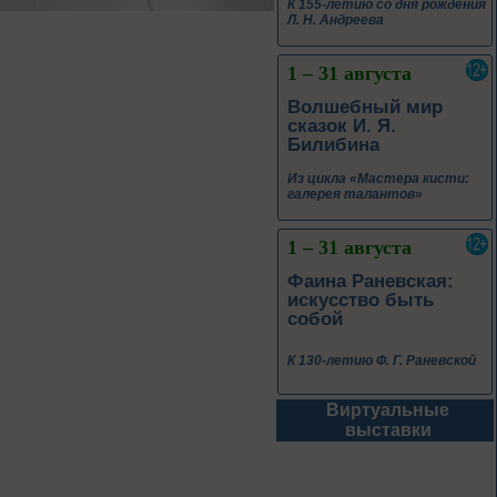
К 155-летию со дня рождения
Л. Н. Андреева
1 – 31 августа
Волшебный мир
сказок И. Я.
Билибина
Из цикла «Мастера кисти:
галерея талантов»
1 – 31 августа
Фаина Раневская:
искусство быть
собой
К 130-летию Ф. Г. Раневской
Виртуальные
1 – 31 августа
выставки
Самоцветы Дальнего
Востока