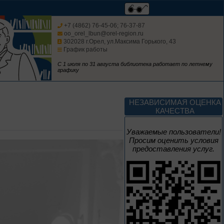
августа
Человек и природа
+7 (4862) 76-45-06; 76-37-87
oo_orel_lbun@orel-region.ru
302028 г.Орел, ул.Максима Горького, 43
График работы
С 1 июля по 31 августа библиотека работает по летнему
графику
10 – 24 августа
Мгновения
НЕЗАВИСИМАЯ ОЦЕНКА
КАЧЕСТВА
95 лет со дня рождения
композитора Микаэла
Уважаемые пользователи!
Леоновича Таривердиева
Просим оценить условия
предоставления услуг.
1 июня – 30
августа
Культурная суббота.
Краеведение: в
помощь участника