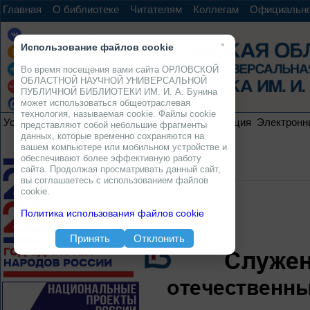
Главная
О библиотеке
Читателям
Коллегам
Официальн
×
Использование файлов cookie
Во время посещения вами сайта ОРЛОВСКОЙ
ОБЛАСТНОЙ НАУЧНОЙ УНИВЕРСАЛЬНОЙ
ПУБЛИЧНОЙ БИБЛИОТЕКИ ИМ. И. А. Бунина
может использоваться общеотраслевая
технология, называемая cookie. Файлы cookie
Услуги
Ресурсы
Проекты
Электронная коллекция
Электронн
представляют собой небольшие фрагменты
данных, которые временно сохраняются на
вашем компьютере или мобильном устройстве и
обеспечивают более эффективную работу
сайта. Продолжая просматривать данный сайт,
вы соглашаетесь с использованием файлов
cookie.
Политика использования файлов cookie
Принять
Отклонить