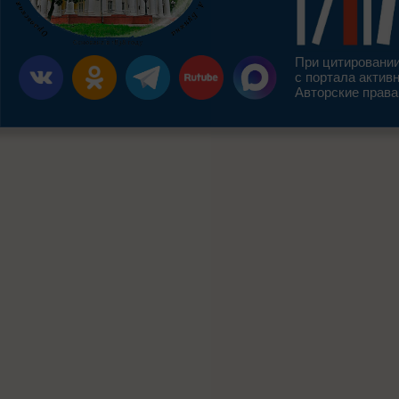
При цитировании
с портала актив
Авторские права