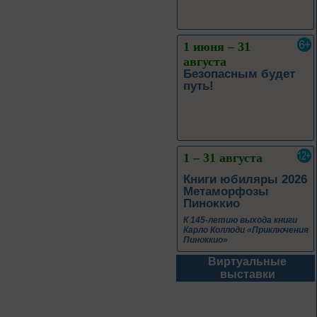
1 – 31 августа
Книги юбиляры 2026
Метаморфозы
Пиноккио
К 145-летию выхода книги
Карло Коллоди «Приключения
Пиноккио»
1 – 31 августа
Полёт над
столетиями
460 лет основания города
Орла
Виртуальные
выставки
1 – 31 августа
Леонид Андреев: