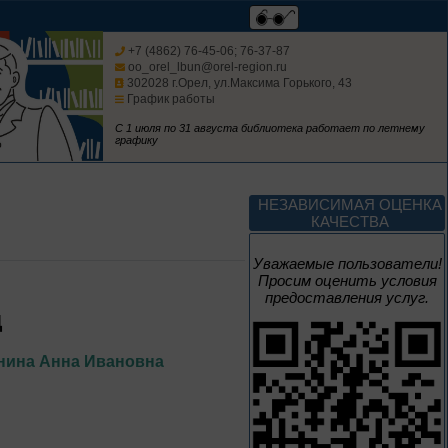
До конца года
+7 (4862) 76-45-06; 76-37-87
Россия: приглашение
oo_orel_lbun@orel-region.ru
в путешествие
302028 г.Орел, ул.Максима Горького, 43
График работы
Цикл выставок литературы
С 1 июля по 31 августа библиотека работает по летнему
графику
До конца года
НЕЗАВИСИМАЯ ОЦЕНКА
Мастера кисти:
КАЧЕСТВА
галерея талантов
Уважаемые пользователи!
Цикл выставок литературы
Просим оценить условия
предоставления услуг.
Д
До конца года
нина Анна Ивановна
Творец и муза
Цикл выставок литературы