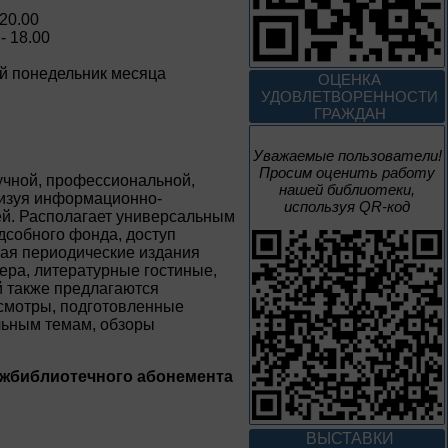
 20.00
- 18.00
4 – 14 августа
В борьбе против
ий понедельник месяца
ОЦЕНКА
нацизма мы были
УДОВЛЕТВОРЕННОСТИ
вместе
ГРАЖДАН
Великая Победа народов
многонациональной страны
Уважаемые пользователи!
Просим оценить работу
учной, профессиональной,
нашей библиотеки,
3 – 17 августа
низуя информационно-
используя QR-код
ей. Располагает универсальным
дсобного фонда, доступ
Век Аполлинария
чая периодические издания
ера, литературные гостиные,
К 170-летию со дня рождения
й также предлагаются
живописца
смотры, подготовленные
А. М. Васнецова
льным темам, обзоры
2 июня – 20
августа
ежбиблиотечного абонемента
Человек и природа
ВЫСТАВКИ