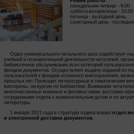
Режим работы:
понедельник-четверг - 9.00 -
суббота-воскресенье - 10.00 
пятница - выходной день
санитарный день - последн
Отдел универсального читального зала содействует на
учебной и познавательной деятельности читателей, орга
библиотечное обслуживание всех категорий пользовател
фондом документов. Осуществляет выдачу изданий из по
пользователей к фондам основного книгохранения, вклю
прошлых лет. Проводит литературные и тематические веч
викторины, экскурсии по библиотеке. Вниманию читателе
многочисленные книжные и фотовыставки, выставки-про
сотрудниками отдела к знаменательным датам и по актуа
литературы.
1 января 2021 года в структуру отдела вошел
отдел м
и электронной доставки документов.