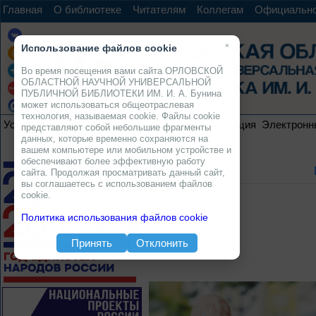
Главная
О библиотеке
Читателям
Коллегам
Официальн
×
Использование файлов cookie
Во время посещения вами сайта ОРЛОВСКОЙ
ОБЛАСТНОЙ НАУЧНОЙ УНИВЕРСАЛЬНОЙ
ПУБЛИЧНОЙ БИБЛИОТЕКИ ИМ. И. А. Бунина
может использоваться общеотраслевая
технология, называемая cookie. Файлы cookie
Услуги
Ресурсы
Проекты
Электронная коллекция
Электронн
представляют собой небольшие фрагменты
данных, которые временно сохраняются на
вашем компьютере или мобильном устройстве и
обеспечивают более эффективную работу
сайта. Продолжая просматривать данный сайт,
вы соглашаетесь с использованием файлов
cookie.
Политика использования файлов cookie
Принять
Отклонить