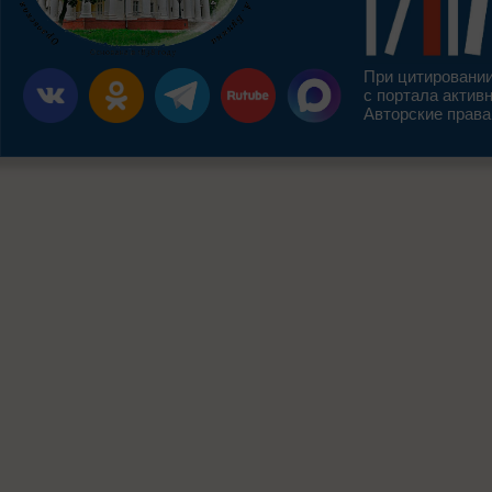
При цитировании
с портала актив
Авторские права