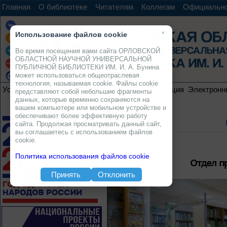
Главная
О библиотеке
Читателям
Коллегам
Официальн
×
Использование файлов cookie
Во время посещения вами сайта ОРЛОВСКОЙ
ОБЛАСТНОЙ НАУЧНОЙ УНИВЕРСАЛЬНОЙ
ПУБЛИЧНОЙ БИБЛИОТЕКИ ИМ. И. А. Бунина
может использоваться общеотраслевая
технология, называемая cookie. Файлы cookie
Услуги
Ресурсы
Проекты
Электронная коллекция
Электронн
представляют собой небольшие фрагменты
данных, которые временно сохраняются на
вашем компьютере или мобильном устройстве и
обеспечивают более эффективную работу
сайта. Продолжая просматривать данный сайт,
вы соглашаетесь с использованием файлов
cookie.
Политика использования файлов cookie
Отдел п
Принять
Отклонить