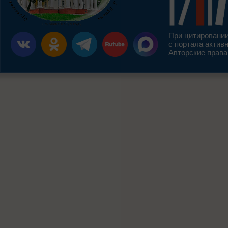
При цитировании
с портала актив
Авторские права