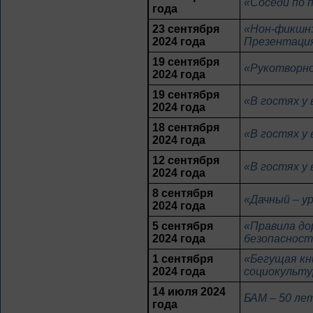
«Соседи по 
года
23 сентября
«Нон-фикшн:
2024 года
Презентация
19 сентября
«Рукотворно
2024 года
19 сентября
«В гостях у
2024 года
18 сентября
«В гостях у
2024 года
12 сентября
«В гостях у
2024 года
8 сентября
«Дачный – у
2024 года
5 сентября
«Правила до
2024 года
безопасност
1 сентября
«Бегущая кн
2024 года
социокульту
14 июля 2024
БАМ – 50 ле
года