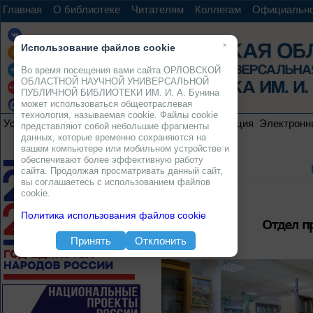
Главная
О библиотеке
Читателям
Коллегам
Официальн
×
Использование файлов cookie
Во время посещения вами сайта ОРЛОВСКОЙ
ОБЛАСТНОЙ НАУЧНОЙ УНИВЕРСАЛЬНОЙ
ПУБЛИЧНОЙ БИБЛИОТЕКИ ИМ. И. А. Бунина
может использоваться общеотраслевая
технология, называемая cookie. Файлы cookie
Услуги
Ресурсы
Проекты
Электронная коллекция
Электронн
представляют собой небольшие фрагменты
данных, которые временно сохраняются на
вашем компьютере или мобильном устройстве и
обеспечивают более эффективную работу
сайта. Продолжая просматривать данный сайт,
вы соглашаетесь с использованием файлов
cookie.
Политика использования файлов cookie
Отдел п
Принять
Отклонить