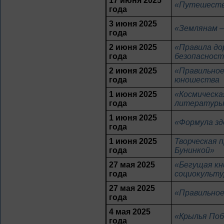
17 июня 2025
«Путешестви
года
3 июня 2025
«Землянам –
года
2 июня 2025
«Правила до
года
безопасност
2 июня 2025
«Правильное
года
юношества
1 июня 2025
«Космическа
года
литератур
1 июня 2025
«Формула зд
года
1 июня 2025
Творческая 
года
Бунинкой»
27 мая 2025
«Бегущая кн
года
социокульту
27 мая 2025
«Правильное
года
4 мая 2025
«Крылья Поб
года