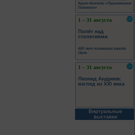
Карло Коллоди «Приключения
Пиноккио»
1 – 31 августа
Полёт над
столетиями
460 лет основания города
Орла
1 – 31 августа
Леонид Андреев:
взгляд из XXI века
Виртуальные
1 – 31 августа
выставки
Новые книги – новые
знания