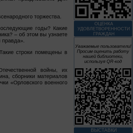
3 – 17 августа
всенародного торжества.
Век Аполлинария
ОЦЕНКА
 последующие годы? Какие
УДОВЛЕТВОРЕННОСТИ
К 170-летию со дня рождения
ГРАЖДАН
ика? – об этом вы узнаете
живописца
 правда».
А. М. Васнецова
Уважаемые пользователи!
Просим оценить работу
 Такие строки помещены в
2 июня – 20
нашей библиотеки,
августа
используя QR-код
Человек и природа
течественной войны, их
ина, сборники материалов
чки «Орловского военного
10 – 24 августа
Мгновения
95 лет со дня рождения
композитора Микаэла
ВЫСТАВКИ