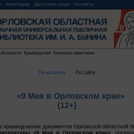
о
Антитеррор
Доступная среда
Контакты
ый каталог
Краеведение
Книжные памятники
По каталогу
По сайту
«9 Мая в Орловском крае»
(12+)
е краеведческих документов Орловской областной би
итературы «9 Мая в Орловском крае»
, посвя