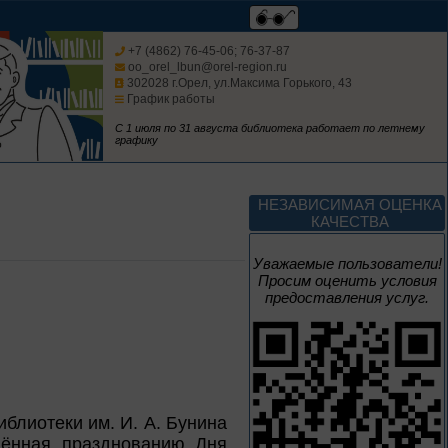
Мастера кисти:
галерея талантов
+7 (4862) 76-45-06; 76-37-87
oo_orel_lbun@orel-region.ru
302028 г.Орел, ул.Максима Горького, 43
График работы
Цикл выставок литературы
С 1 июля по 31 августа библиотека работает по летнему
графику
До конца года
Творец и муза
НЕЗАВИСИМАЯ ОЦЕНКА
КАЧЕСТВА
Цикл выставок литературы
Уважаемые пользователи!
Просим оценить условия
предоставления услуг.
4 – 14 августа
В борьбе против
нацизма мы были
вместе
Великая Победа народов
блиотеки им. И. А. Бунина
многонациональной страны
щённая празднованию Дня