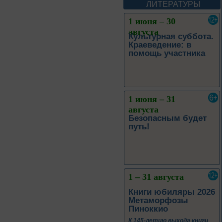
Леоновича Таривердиева
ЛИТЕРАТУРЫ
1 июня – 30
августа
Культурная суббота.
Краеведение: в
помощь участника
1 июня – 31
августа
Безопасным будет
путь!
1 – 31 августа
Книги юбиляры 2026
Метаморфозы
Пиноккио
К 145-летию выхода книги