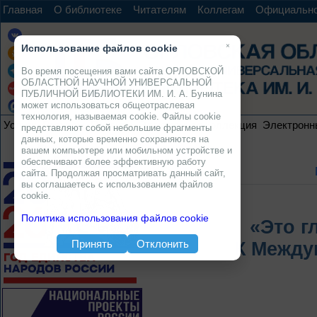
Главная
О библиотеке
Читателям
Коллегам
Официальн
×
Использование файлов cookie
Во время посещения вами сайта ОРЛОВСКОЙ
ОБЛАСТНОЙ НАУЧНОЙ УНИВЕРСАЛЬНОЙ
ПУБЛИЧНОЙ БИБЛИОТЕКИ ИМ. И. А. Бунина
может использоваться общеотраслевая
технология, называемая cookie. Файлы cookie
Услуги
Ресурсы
Проекты
Электронная коллекция
Электронн
представляют собой небольшие фрагменты
данных, которые временно сохраняются на
вашем компьютере или мобильном устройстве и
обеспечивают более эффективную работу
сайта. Продолжая просматривать данный сайт,
вы соглашаетесь с использованием файлов
cookie.
Политика использования файлов cookie
«Это г
Принять
Отклонить
К Между