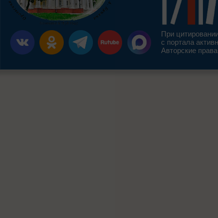
При цитировании
с портала актив
Авторские права