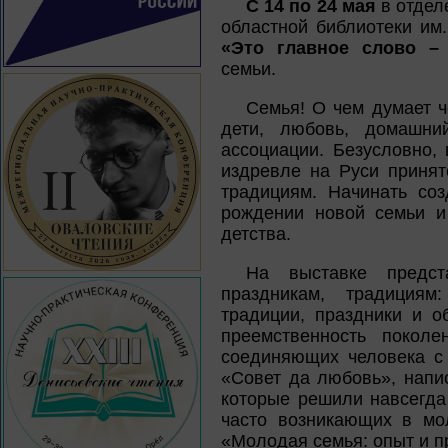
С 14 по 24 мая
в отдел
областной библиотеки им.
«Это главное слово –
семьи.
Семья! О чем думает ч
дети, любовь, домашни
ассоциации. Безусловно,
издревле на Руси принят
традициям. Начинать со
рождении новой семьи и
детства.
На выставке предст
праздникам, традициям
традиции, праздники и о
преемственность поколе
соединяющих человека с 
«Совет да любовь», напи
которые решили навсегда
часто возникающих в мол
«Молодая семья: опыт и 