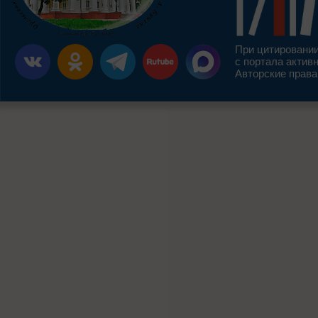
При цитировании
с портала актив
Авторские права