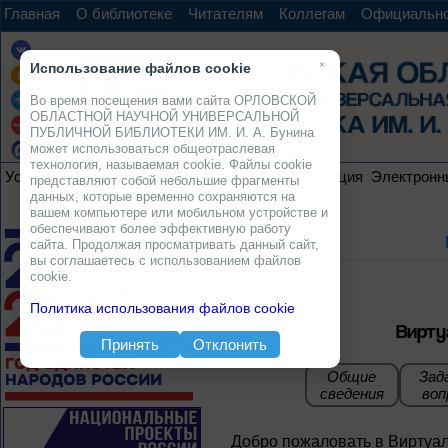
Главная
О библиотеке
Читателям
Коллегам
Официальн
×
Использование файлов cookie
Во время посещения вами сайта ОРЛОВСКОЙ
ОБЛАСТНОЙ НАУЧНОЙ УНИВЕРСАЛЬНОЙ
ПУБЛИЧНОЙ БИБЛИОТЕКИ ИМ. И. А. Бунина
может использоваться общеотраслевая
технология, называемая cookie. Файлы cookie
Услуги
Ресурсы
Проекты
Электронная коллекция
Электронн
представляют собой небольшие фрагменты
данных, которые временно сохраняются на
вашем компьютере или мобильном устройстве и
обеспечивают более эффективную работу
сайта. Продолжая просматривать данный сайт,
вы соглашаетесь с использованием файлов
cookie.
Политика использования файлов cookie
Вирту
Принять
Отклонить
Общие
Зад
сведения
воп
Добро пожаловать в Виртуа