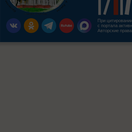
При цитировании
с портала актив
Авторские права