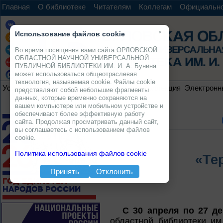
Главная
О библиотеке
Читателям
Коллегам
Официальн
×
Использование файлов cookie
Во время посещения вами сайта ОРЛОВСКОЙ
ОБЛАСТНОЙ НАУЧНОЙ УНИВЕРСАЛЬНОЙ
ПУБЛИЧНОЙ БИБЛИОТЕКИ ИМ. И. А. Бунина
может использоваться общеотраслевая
технология, называемая cookie. Файлы cookie
Услуги
Ресурсы
Проекты
Электронная коллекция
Электронн
представляют собой небольшие фрагменты
данных, которые временно сохраняются на
вашем компьютере или мобильном устройстве и
обеспечивают более эффективную работу
сайта. Продолжая просматривать данный сайт,
вы соглашаетесь с использованием файлов
cookie.
Политика использования файлов cookie
«Те
Принять
Отклонить
С 30 апреля по 27 де
областной библиотеки им