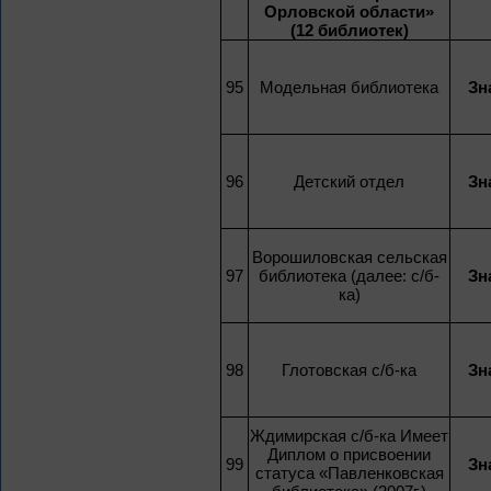
Орловской области»
(12 библиотек)
95
Модельная библиотека
Зн
96
Детский отдел
Зн
Ворошиловская сельская
97
библиотека (далее: с/б-
Зн
ка)
98
Глотовская с/б-ка
Зн
Ждимирская с/б-ка Имеет
Диплом о присвоении
99
Зн
статуса «Павленковская