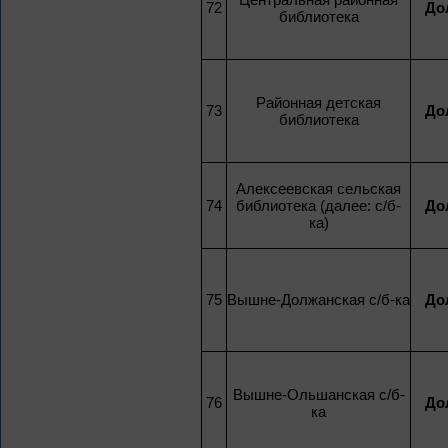
72
До
библиотека
Районная детская
73
До
библиотека
Алексеевская сельская
74
библиотека (далее: с/б-
До
ка)
75
Вышне-Должанская с/б-ка
До
Вышне-Ольшанская с/б-
76
До
ка