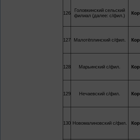
Головкинский сельский
126
Кор
филиал (далее: с/фил.)
127
Малотёплинский с/фил.
Кор
128
Марьинский с/фил.
Кор
129
Нечаевский с/фил.
Кор
130
Новомалиновский с/фил.
Кор