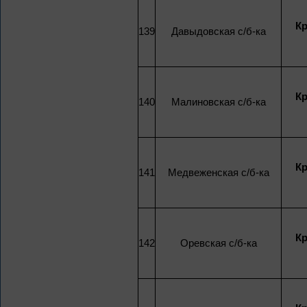
К
139
Давыдовская с/б-ка
К
140
Малиновская с/б-ка
К
141
Медвеженская с/б-ка
К
142
Оревская с/б-ка