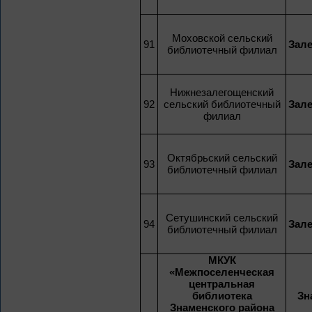
Моховской сельский
91
Зал
библиотечный филиал
Нижнезалегощенский
92
сельский библиотечный
Зал
филиал
Октябрьский сельский
93
Зал
библиотечный филиал
Сетушинский сельский
94
Зал
библиотечный филиал
МКУК
«Межпоселенческая
центральная
библиотека
Зн
Знаменского района