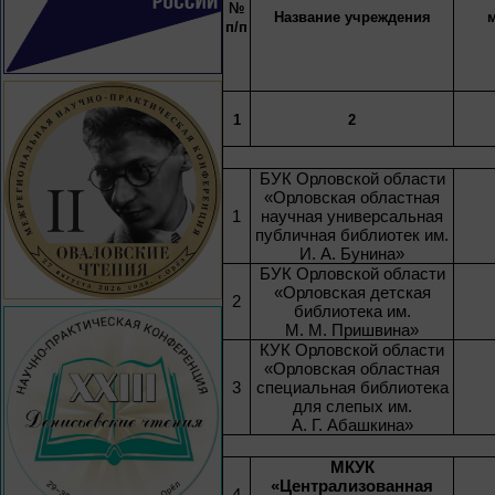
№
Название учреждения
п/п
1
2
БУК Орловской области
«Орловская областная
1
научная универсальная
публичная библиотек им.
И. А. Бунина»
БУК Орловской области
«Орловская детская
2
библиотека им.
М. М. Пришвина»
КУК Орловской области
«Орловская областная
3
специальная библиотека
для слепых им.
А. Г. Абашкина»
МКУК
«Централизованная
4