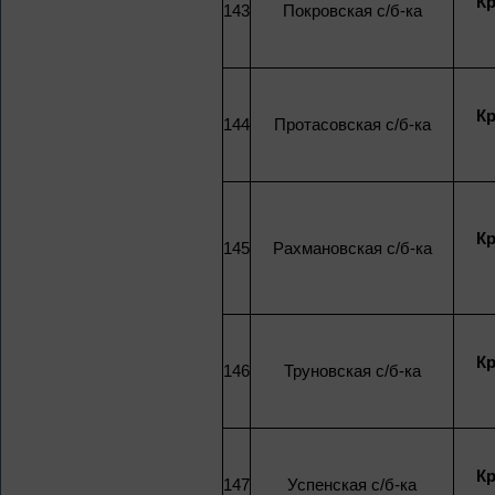
К
143
Покровская с/б-ка
К
144
Протасовская с/б-ка
К
145
Рахмановская с/б-ка
К
146
Труновская с/б-ка
К
147
Успенская с/б-ка