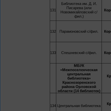
Библиотека им. Д. И.
Писарева (или
131
Кор
Новомихайловский с/
фил.)
132
Парамоновский с/фил.
Кор
133
Спешневский с/фил.
Кор
МБУК
«Межпоселенческая
центральная
К
библиотека»
Краснозоренского
района Орловской
области (14 библиотек)
К
134
Центральная библиотека