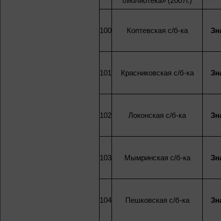
библиотека» (2007г.)
100
Коптевская с/б-ка
Зн
101
Красниковская с/б-ка
Зн
102
Локонская с/б-ка
Зн
103
Мымринская с/б-ка
Зн
104
Пешковская с/б-ка
Зн