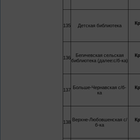
К
135
Детская библиотека
Бегичевская сельская
К
136
библиотека (далее:с/б-ка)
Больше-Чернавская с/б-
К
137
ка
Верхне-Любовшенская с/
К
138
б-ка