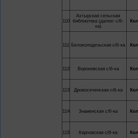
Ахтырская сельская
110
библиотека (далее: с/б-
Кол
ка)
111
Белоколодезьская с/б-ка
Кол
112
Вороновская с/б-ка
Кол
113
Дровосеченская с/б-ка
Кол
114
Знаменская с/б-ка
Кол
115
Карловская с/б-ка
Кол