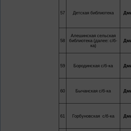
57
Детская библиотека
Дми
Алешинская сельская
58
библиотека (далее: с/б-
Дми
ка)
59
Бородинская с/б-ка
Дми
60
Бычанская с/б-ка
Дми
61
Горбуновская с/б-ка
Дми