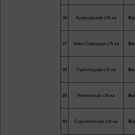
36
Кривцовская с/б-ка
Бо
37
Ново-Синецкая с/б-ка
Бо
38
Однолуцкая с/б-ка
Бо
39
Репнинская с/б-ка
Бо
40
Сурьянинская с/б-ка
Бо