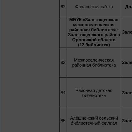
82
Фроловская с/б-ка
До
МБУК «Залегощенская
межпоселенческая
районная библиотека»
Зал
Залегощенского района
Орловской области
(12 библиотек)
Межпоселенческая
83
Зал
районная библиотека
Районная детская
84
Зал
библиотека
Алёшненский сельский
85
Зал
библиотечный филиал