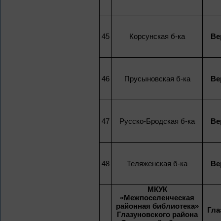
45
Корсунская б-ка
Ве
46
Прусыновская б-ка
Ве
47
Русско-Бродская б-ка
Ве
48
Теляженская б-ка
Ве
МКУК
«Межпоселенческая
районная библиотека»
Гла
Глазуновского района