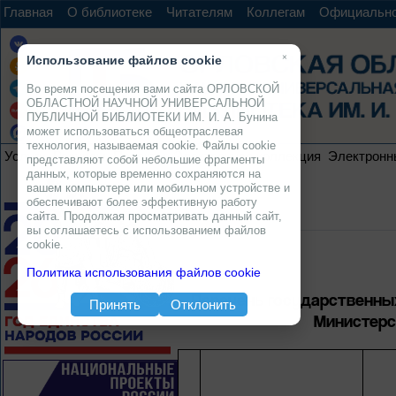
Главная
О библиотеке
Читателям
Коллегам
Официальн
×
Использование файлов cookie
Во время посещения вами сайта ОРЛОВСКОЙ
ОБЛАСТНОЙ НАУЧНОЙ УНИВЕРСАЛЬНОЙ
ПУБЛИЧНОЙ БИБЛИОТЕКИ ИМ. И. А. Бунина
может использоваться общеотраслевая
технология, называемая cookie. Файлы cookie
Услуги
Ресурсы
Проекты
Электронная коллекция
Электронн
представляют собой небольшие фрагменты
данных, которые временно сохраняются на
вашем компьютере или мобильном устройстве и
обеспечивают более эффективную работу
сайта. Продолжая просматривать данный сайт,
вы соглашаетесь с использованием файлов
cookie.
Политика использования файлов cookie
Перечень государственны
Принять
Отклонить
Министерст