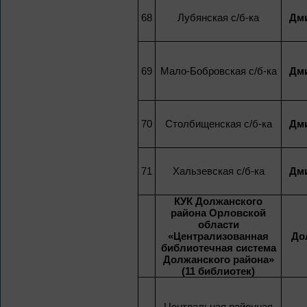
68
Лубянская с/б-ка
Дми
69
Мало-Бобровская с/б-ка
Дми
70
Столбищенская с/б-ка
Дми
71
Хальзевская с/б-ка
Дми
КУК Должанского
района Орловской
области
«Централизованная
До
библиотечная система
Должанского района»
(11 библиотек)
Центральная районная