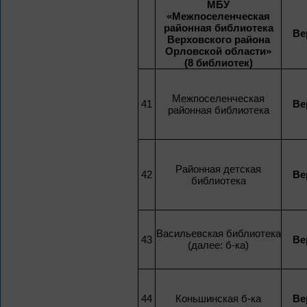
МБУ
«Межпоселенческая
районная библиотека
Ве
Верховского района
Орловской области»
(8 библиотек)
Межпоселенческая
41
Ве
районная библиотека
Районная детская
42
Ве
библиотека
Васильевская библиотека
43
Ве
(далее: б-ка)
44
Коньшинская б-ка
Ве