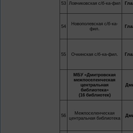
53
Ловчиковская с/б-ка-фил
Гла
Новополевская с/б-ка-
54
Гла
фил.
55
Очкинская с/б-ка-фил.
Гла
МБУ «Дмитровская
межпоселенческая
центральная
Дми
библиотека»
(16 библиотек)
Межпоселенческая
56
Дми
центральная библиотека