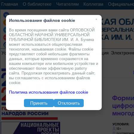
Главная
О библиотеке
Читателям
Коллегам
Официальн
×
Использование файлов cookie
Во время посещения вами сайта ОРЛОВСКОЙ
ОБЛАСТНОЙ НАУЧНОЙ УНИВЕРСАЛЬНОЙ
ПУБЛИЧНОЙ БИБЛИОТЕКИ ИМ. И. А. Бунина
может использоваться общеотраслевая
технология, называемая cookie. Файлы cookie
Услуги
Ресурсы
Проекты
Электронная коллекция
Электронн
представляют собой небольшие фрагменты
данных, которые временно сохраняются на
вашем компьютере или мобильном устройстве и
обеспечивают более эффективную работу
сайта. Продолжая просматривать данный сайт,
вы соглашаетесь с использованием файлов
cookie.
Политика использования файлов cookie
Принять
Отклонить