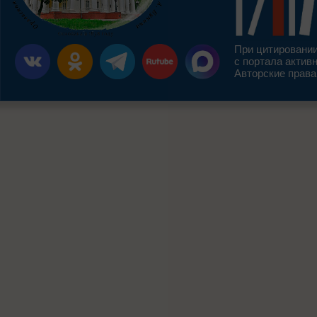
При цитировании
с портала актив
Авторские права