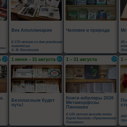
Век Аполлинария
Человек и природа
Мг
К 170-летию со дня рождения
95 
живописца
ком
аны
А. М. Васнецова
Лео
а
1 июня – 31 августа
1 – 31 августа
1 
а.
Книги юбиляры 2026
Безопасным будет
По
Метаморфозы
путь!
ст
Пиноккио
К 145-летию выхода книги
460
Карло Коллоди «Приключения
Ор
Пиноккио»