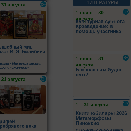
Леоновича Таривердиева
ЛИТЕРАТУРЫ
– 31 августа
1 июня – 30
августа
Культурная суббота.
Краеведение: в
помощь участника
лшебный мир
азок И. Я. Билибина
1 июня – 31
цикла «Мастера кисти:
августа
ерея талантов»
Безопасным будет
путь!
– 31 августа
1 – 31 августа
Книги юбиляры 2026
Метаморфозы
рифей
Пиноккио
ребряного века
К 145-летию выхода книги