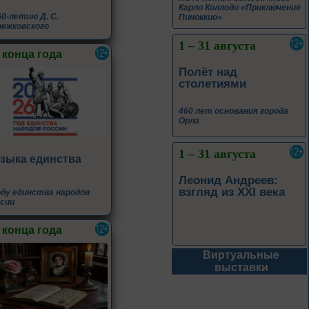
Карло Коллоди «Приключения
60-летию Д. С.
Пиноккио»
ежковского
1 – 31 августа
 конца года
Полёт над
столетиями
460 лет основания города
Орла
1 – 31 августа
зыка единства
Леонид Андреев:
взгляд из XXI века
оду единства народов
сии
 конца года
Виртуальные
1 – 31 августа
выставки
Новые книги – новые
знания