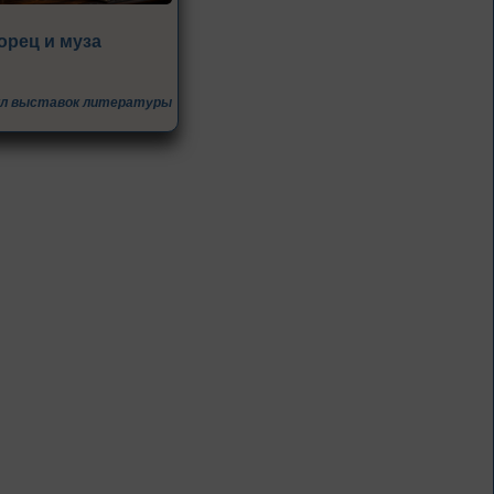
Книги из серии
орец и муза
«Военный дневник»
1 – 31 августа
кл выставок литературы
Грани души
К 155-летию со дня рождения
Л. Н. Андреева
1 – 31 августа
Волшебный мир
сказок И. Я.
Билибина
Из цикла «Мастера кисти:
галерея талантов»
1 – 31 августа
Фаина Раневская: