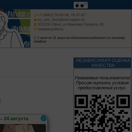
Мастера кисти:
галерея талантов
+7 (4862) 76-45-06; 76-37-87
oo_orel_lbun@orel-region.ru
302028 г.Орел, ул.Максима Горького, 43
График работы
Цикл выставок литературы
С 1 июля по 31 августа библиотека работает по летнему
графику
До конца года
Творец и муза
НЕЗАВИСИМАЯ ОЦЕНКА
КАЧЕСТВА
Цикл выставок литературы
Уважаемые пользователи!
Просим оценить условия
предоставления услуг.
4 – 14 августа
Ы
В борьбе против
нацизма мы были
вместе
 – 24 августа
Великая Победа народов
многонациональной страны