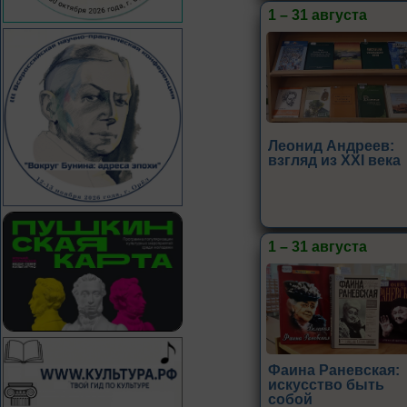
1 – 31 августа
Леонид Андреев:
взгляд из XXI века
1 – 31 августа
Фаина Раневская:
искусство быть
собой