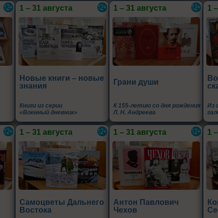
1 – 31 августа
1 – 31 августа
1 
Новые книги – новые
Во
Грани души
знания
ск
Книги из серии
К 155-летию со дня рождения
Из 
«Военный дневник»
Л. Н. Андреева
гал
1 – 31 августа
1 – 31 августа
1 
Самоцветы Дальнего
Антон Павлович
Ко
Востока
Чехов
Се