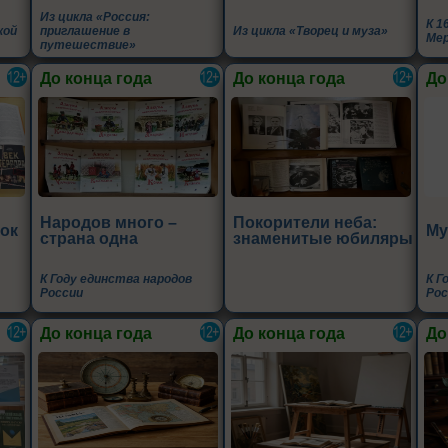
Из цикла «Россия:
К 1
кой
приглашение в
Из цикла «Творец и муза»
Мер
путешествие»
До конца года
До конца года
До
Народов много –
Покорители неба:
ок
Му
страна одна
знаменитые юбиляры
К Году единства народов
К Г
России
Рос
До конца года
До конца года
До