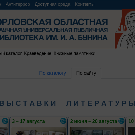
о
Антитеррор
Доступная среда
Контакты
ый каталог
Краеведение
Книжные памятники
По каталогу
По сайту
В Ы С Т А В К И Л И Т Е Р А Т У Р 
3 – 17 августа
2 июня – 20 августа
10