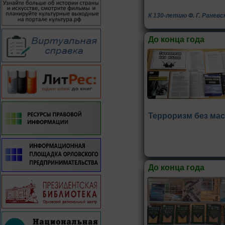
К 130-летию Ф. Г. Раневс
До конца года
Терроризм без мас
До конца года