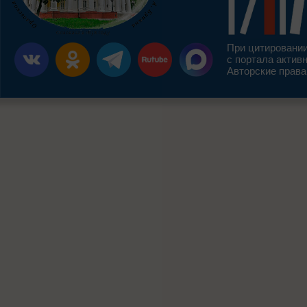
При цитировании
с портала актив
Авторские права