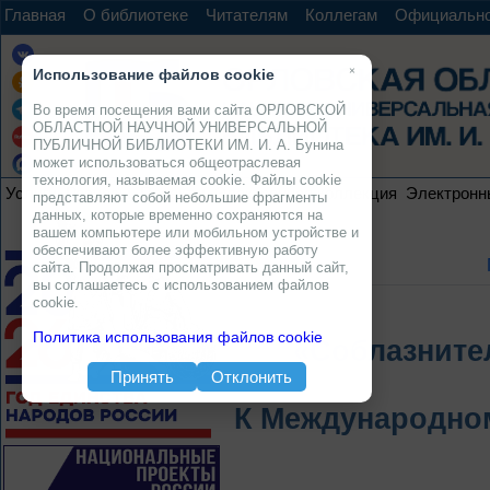
Главная
О библиотеке
Читателям
Коллегам
Официальн
×
Использование файлов cookie
Во время посещения вами сайта ОРЛОВСКОЙ
ОБЛАСТНОЙ НАУЧНОЙ УНИВЕРСАЛЬНОЙ
ПУБЛИЧНОЙ БИБЛИОТЕКИ ИМ. И. А. Бунина
может использоваться общеотраслевая
технология, называемая cookie. Файлы cookie
Услуги
Ресурсы
Проекты
Электронная коллекция
Электронн
представляют собой небольшие фрагменты
данных, которые временно сохраняются на
вашем компьютере или мобильном устройстве и
обеспечивают более эффективную работу
сайта. Продолжая просматривать данный сайт,
вы соглашаетесь с использованием файлов
cookie.
Политика использования файлов cookie
«Соблазните
Принять
Отклонить
К Международно