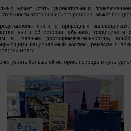
лжью может стать увлекательным приключением
чательности этого обширного региона, может понадо
редставлены книги о природных заповедниках,
стах, книги об истории, обычаях, традициях и 
дам и главным достопримечательностям, аль
рирующими национальный костюм, ремёсла и архит
рологии Волги.
очет узнать больше об истории, природе и культурн