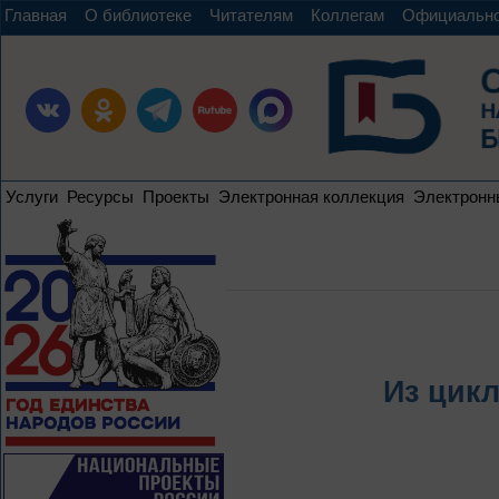
Главная
О библиотеке
Читателям
Коллегам
Официальн
Услуги
Ресурсы
Проекты
Электронная коллекция
Электронн
Из цик