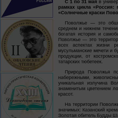
С 1 по 31 мая
в универ
рамках цикла «Россия: 
«Солнечные краски Пов
Поволжье — это обши
среднем и нижнем течени
богатая история и самоб
Поволжье — это территори
всех аспектах жизни р
мусульманские мечети и б
продукции, от костромск
татарских тюбетеек.
Природа Поволжья по
набережными, живописны
уникальная излучина Во
знаменитым цветением ло
красот.
На территории Поволжь
значимых: Казанский кремл
Золотая обитель Будды Ша