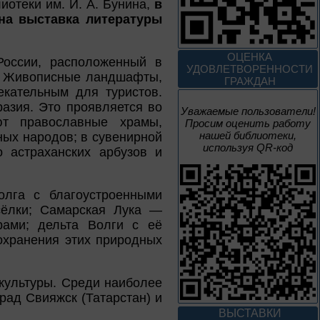
отеки им. И. А. Бунина,
в
До конца года
ана выставка литературы
Творец и муза
ОЦЕНКА
России, расположенный в
УДОВЛЕТВОРЕННОСТИ
». Живописные ландшафты,
ГРАЖДАН
Цикл выставок литературы
екательным для туристов.
разия. Это проявляется во
Уважаемые пользователи!
ют православные храмы,
Просим оценить работу
4 – 14 августа
нашей библиотеки,
ных народов; в сувенирной
В борьбе против
используя QR-код
о астраханских арбузов и
нацизма мы были
вместе
олга с благоустроенными
Великая Победа народов
многонациональной страны
сёлки; Самарская Лука —
рами; дельта Волги с её
3 – 17 августа
охранения этих природных
Век Аполлинария
культуры. Среди наиболее
град Свияжск (Татарстан) и
К 170-летию со дня рождения
живописца
ВЫСТАВКИ