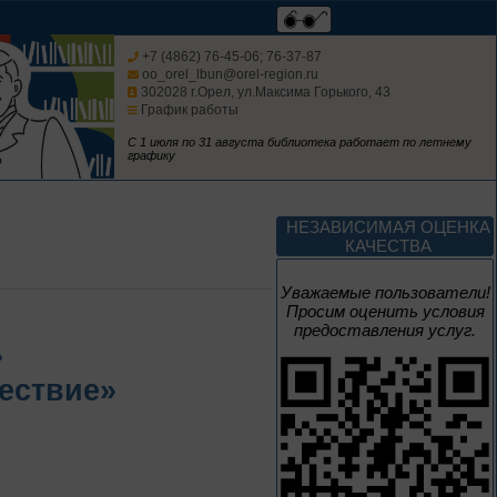
Изучаем русский
язык
+7 (4862) 76-45-06; 76-37-87
oo_orel_lbun@orel-region.ru
302028 г.Орел, ул.Максима Горького, 43
График работы
С 1 июля по 31 августа библиотека работает по летнему
графику
До конца года
Россия: приглашение
НЕЗАВИСИМАЯ ОЦЕНКА
в путешествие
КАЧЕСТВА
Цикл выставок литературы
Уважаемые пользователи!
Просим оценить условия
предоставления услуг.
До конца года
»
ествие»
Мастера кисти:
галерея талантов
Цикл выставок литературы