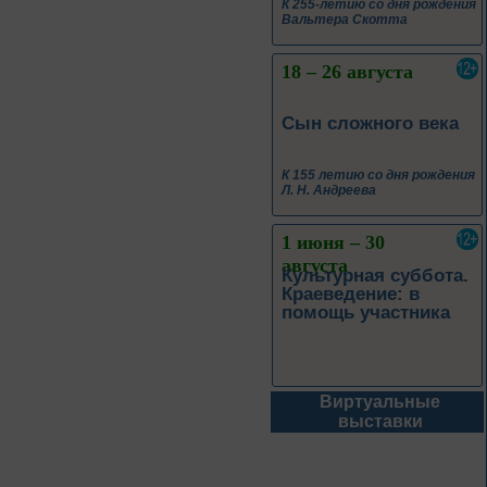
К 255-летию со дня рождения
Вальтера Скотта
18 – 26 августа
Сын сложного века
К 155 летию со дня рождения
Л. Н. Андреева
1 июня – 30
августа
Культурная суббота.
Краеведение: в
помощь участника
Виртуальные
1 июня – 31
выставки
августа
Безопасным будет
путь!