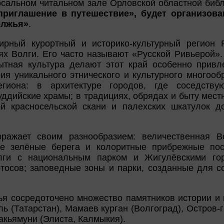
сальном читальном зале Орловской областной библи
приглашение в путешествие», будет организов
олжья»
.
рный курортный и историко-культурный регион 
ях Волги. Его часто называют «Русской Ривьерой
ытная культура делают этот край особенно привл
я уникального этнического и культурного многооб
егиона: в архитектуре городов, где соседству
уддийские храмы; в традициях, обрядах и быту мест
ой красносельской скани и палехских шкатулок д
ражает своим разнообразием: величественная В
е зелёные берега и колоритные прибрежные по
лги с национальным парком и Жигулёвскими го
тосов; заповедные зоны и парки, созданные для с
я сосредоточено множество памятников истории и 
ь (Татарстан), Мамаев курган (Волгоград), Остров-
кьямуни (Элиста, Калмыкия).