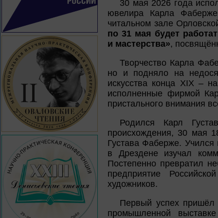
30 мая 2026 года испо
ювелира Карла Фаберже 
читальном зале Орловско
по 31 мая будет работа
и мастерства»
, посвящён
Творчество Карла Фабе
но и подняло на недося
искусства конца XIX – н
исполненные фирмой Кар
пристального внимания вс
Родился Карл Густа
происхождения, 30 мая 1
Густава Фаберже. Учился 
в Дрездене изучал комм
Постепенно превратил н
предприятие Российск
художников.
Первый успех пришёл 
промышленной выставке