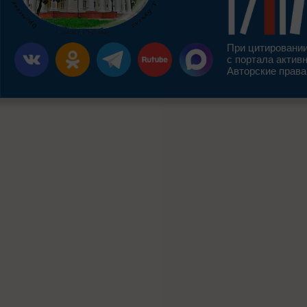
При цитировании
с портала актив
Авторские права