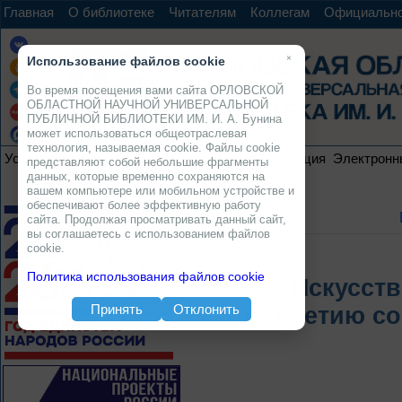
Главная
О библиотеке
Читателям
Коллегам
Официальн
×
Использование файлов cookie
Во время посещения вами сайта ОРЛОВСКОЙ
ОБЛАСТНОЙ НАУЧНОЙ УНИВЕРСАЛЬНОЙ
ПУБЛИЧНОЙ БИБЛИОТЕКИ ИМ. И. А. Бунина
может использоваться общеотраслевая
технология, называемая cookie. Файлы cookie
Услуги
Ресурсы
Проекты
Электронная коллекция
Электронн
представляют собой небольшие фрагменты
данных, которые временно сохраняются на
вашем компьютере или мобильном устройстве и
обеспечивают более эффективную работу
сайта. Продолжая просматривать данный сайт,
вы соглашаетесь с использованием файлов
cookie.
Политика использования файлов cookie
«Искусств
Принять
Отклонить
К 180-летию со