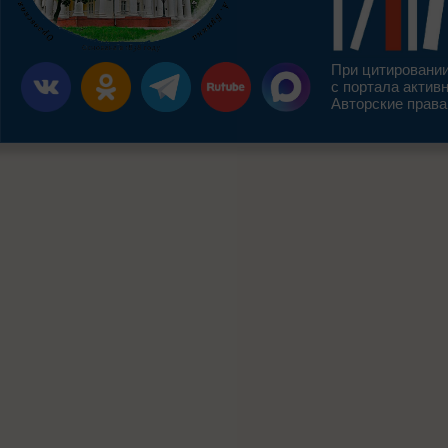
При цитировании
с портала актив
Авторские права