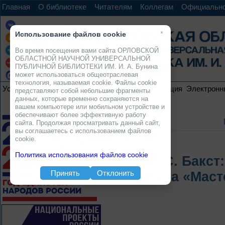
Главная
О библиотеке
Читателям
Коллегам
Официальн
×
Использование файлов cookie
Во время посещения вами сайта ОРЛОВСКОЙ
ОБЛАСТНОЙ НАУЧНОЙ УНИВЕРСАЛЬНОЙ
ПУБЛИЧНОЙ БИБЛИОТЕКИ ИМ. И. А. Бунина
может использоваться общеотраслевая
технология, называемая cookie. Файлы cookie
Услуги
Ресурсы
Проекты
Электронная коллекция
Электронн
представляют собой небольшие фрагменты
данных, которые временно сохраняются на
вашем компьютере или мобильном устройстве и
обеспечивают более эффективную работу
сайта. Продолжая просматривать данный сайт,
вы соглашаетесь с использованием файлов
cookie.
Политика использования файлов cookie
«Л. С. Бакс
Принять
Отклонить
Из цикла «Маст