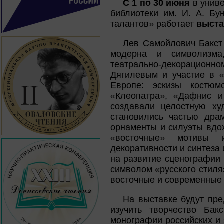
С 1 по 30 июня
в униве
библиотеки им. И. А. Бу
талантов» работает
выста
Лев Самойлович Бакст
модерна и символизма
театрально-декорационн
Дягилевым и участие в 
Европе: эскизы костюм
«Клеопатра», «Дафнис 
создавали целостную ху
становились частью драм
орнаменты и силуэты вдо
«восточные» мотивы 
декоративности и синтеза
на развитие сценографии 
символом «русского стиля
восточные и современные
На выставке будут пр
изучить творчество Бак
монографии российских и 