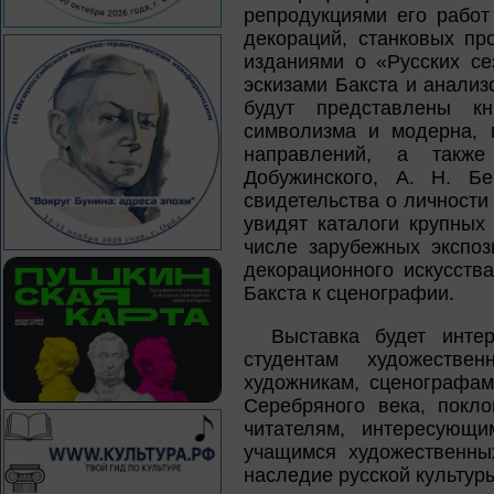
репродукциями его работ
декораций, станковых пр
изданиями о «Русских с
эскизами Бакста и анализ
будут представлены кн
символизма и модерна, 
направлений, а такж
Добужинского, А. Н. Б
свидетельства о личности 
увидят каталоги крупных
числе зарубежных экспоз
декорационного искусств
Бакста к сценографии.
Выставка будет интер
студентам художестве
художникам, сценографам
Серебряного века, покло
читателям, интересующ
учащимся художественны
наследие русской культур