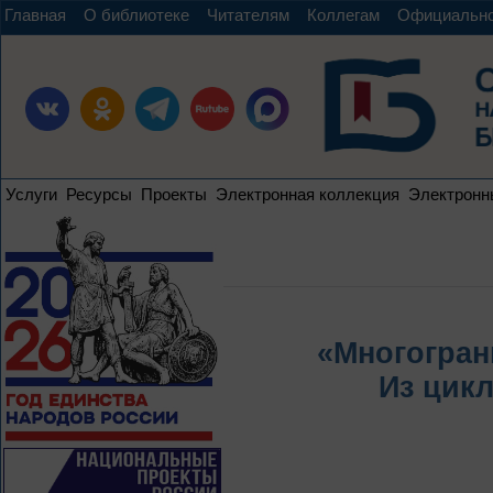
Главная
О библиотеке
Читателям
Коллегам
Официальн
Услуги
Ресурсы
Проекты
Электронная коллекция
Электронн
«Многогран
Из цик