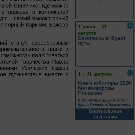
жней Синячихе, где можно
ую церковь с коллекцией
оуст – самый высокогорный
1 июня – 31
же Горный парк им. Бажова
августа
Безопасным будет
путь!
ний станут своеобразным
римечательности, парки и
возможность полюбоваться
ателей творчества Павла
1 – 31 августа
ниями Уральских сказов
ое путешествие вместе с
Книги юбиляры 2026
Метаморфозы
Пиноккио
К 145-летию выхода книги
Карло Коллоди «Приключения
Пиноккио»
Виртуальные
1 – 31 августа
выставки
Полёт над
столетиями