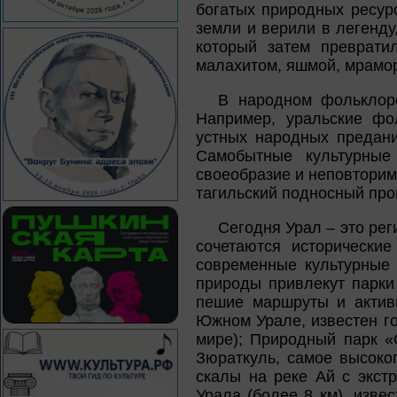
богатых природных ресур
земли и верили в легенду
который затем преврати
малахитом, яшмой, мрамор
В народном фольклоре
Например, уральские фо
устных народных предани
Самобытные культурные
своеобразие и неповторим
тагильский подносный пром
Сегодня Урал – это рег
сочетаются исторически
современные культурные 
природы привлекут парки
пешие маршруты и актив
Южном Урале, известен г
мире); Природный парк «
Зюраткуль, самое высоко
скалы на реке Ай с экст
Урала (более 8 км), изве