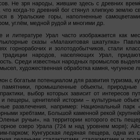
сов. Не зря народы, жившие здесь с древних времё
, что когда-то древний бог стянул хлипкую землю 
лся в Уральские горы, наполненные самоцветами
ом, углём, медной рудой и многими др.
 и литературе Урал часто изображается как мес
льклорные сказы «Малахитовая шкатулка» Павл
ях горнорабочих и золотодобытчиков, стали класс
 традиции народов, населяющих Урал, придают
ость. Среди известных народных промыслов выделя
ысел, художественная обработка камня, чугунное ли
ион с богатым потенциалом для развития туризма, к
е памятники, промышленные объекты, природные 
практики, выбор которых зависит от интересов пу
 и пещеры, ценителей истории – культурные объект
ные развлечения, например: Национальный парк «
орными хребтами, Большой каменной рекой (крупне
Оленьи ручьи», на территории которого есть пещер
горное озеро Урала (724 м над уровнем моря); Ай
рим-парком; Кунгурская ледяная пещера, одна из
стная ледяными сталактитами, сталагмитами и под