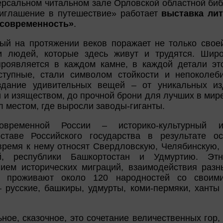
рсальном читальном зале Орловской областной библ
риглашение в путешествие» работает
выставка ли
, современность»
.
рый на протяжении веков поражает не только свое
 людей, которые здесь живут и трудятся. Широт
роявляется в каждом камне, в каждой детали это
ступные, стали символом стойкости и непоколеб
дание удивительных вещей – от уникальных из
 и изяществом, до прочной брони для лучших в мире
л местом, где выросли заводы-гиганты.
овременной России – историко-культурный и
таве Российского государства в результате о
время к нему относят Свердловскую, Челябинскую, 
й, республики Башкортостан и Удмуртию. Этн
ем исторических миграций, взаимодействия разн
и проживают около 120 народностей со своим
 русские, башкиры, удмурты, коми-пермяки, ханты
ное, сказочное, это сочетание величественных гор, 