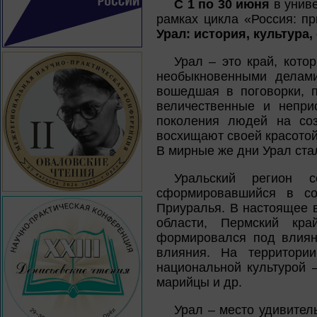
С 1 по 30 июня
в униве
рамках цикла «Россия: п
Урал: история, культура
Урал – это край, кото
необыкновенными делами
вошедшая в поговорки, п
величественные и непри
поколения людей на соз
восхищают своей красотой
В мирные же дни Урал ста
Уральский регион с
сформировавшийся в сос
Приуралья. В настоящее 
области, Пермский кра
формировался под влияни
влияния. На территори
национальной культурой –
марийцы и др.
Урал – место удивитель