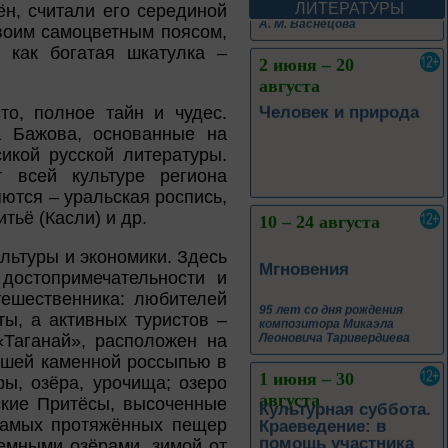
А. М. Васнецова
ЛИТЕРАТУРЫ
н, считали его серединой
своим самоцветным поясом,
2 июня – 20
 как богатая шкатулка –
августа
Человек и природа
то, полное тайн и чудес.
а Бажова, основанные на
икой русской литературы.
 всей культуре региона
ются – уральская роспись,
10 – 24 августа
тьё (Касли) и др.
Мгновения
ультуры и экономики. Здесь
достопримечательности и
95 лет со дня рождения
тешественника: любителей
композитора Микаэла
Леоновича Таривердиева
ы, а активных туристов –
Таганай», расположен на
1 июня – 30
йшей каменной россыпью в
августа
ы, озёра, урочища; озеро
Культурная суббота.
ские Притёсы, высоченные
Краеведение: в
помощь участника
 самых протяжённых пещер
земными озёрами, зимой от