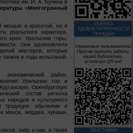
иотеки им. И. А. Бунина в
До конца года
тературы «Многогранный
Творец и муза
ОЦЕНКА
й мощью и красотой, но и
УДОВЛЕТВОРЕННОСТИ
а уральского характера,
ГРАЖДАН
Цикл выставок литературы
го края. Уральские горы,
имости. Они вдохновляли
Уважаемые пользователи!
делий мастеров, которые
Просим оценить работу
4 – 14 августа
нашей библиотеки,
 танков в годы испытаний.
В борьбе против
используя QR-код
нацизма мы были
вместе
 экономический район,
своения Уральских гор и
Великая Победа народов
многонациональной страны
Курганскую, Оренбургскую
ический состав региона
3 – 17 августа
ых народов и культурного
и традиция, обычаями и
 и манси, мордва, чуваши,
Век Аполлинария
К 170-летию со дня рождения
лесов, озёр и рек, а также
живописца
ВЫСТАВКИ