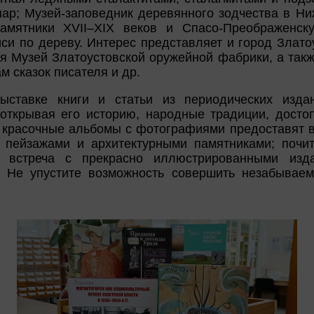
пар; Музей-заповедник деревянного зодчества в Ни
памятники XVII–XIX веков и Спасо-Преображенск
си по дереву. Интерес представляет и город Злат
ся Музей Златоустовской оружейной фабрики, а так
м сказок писателя и др.
ыставке книги и статьи из периодических изда
 открывая его историю, народные традиции, достоп
; красочные альбомы с фотографиями предоставят 
 пейзажами и архитектурными памятниками; почит
 встреча с прекрасно иллюстрированными изда
. Не упустите возможность совершить незабываем