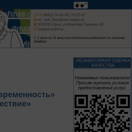
Изучаем русский
язык
+7 (4862) 76-45-06; 76-37-87
oo_orel_lbun@orel-region.ru
302028 г.Орел, ул.Максима Горького, 43
График работы
С 1 июля по 31 августа библиотека работает по летнему
графику
До конца года
Россия: приглашение
НЕЗАВИСИМАЯ ОЦЕНКА
в путешествие
КАЧЕСТВА
Цикл выставок литературы
Уважаемые пользователи!
Просим оценить условия
предоставления услуг.
До конца года
овременность»
ествие»
Мастера кисти:
галерея талантов
Цикл выставок литературы