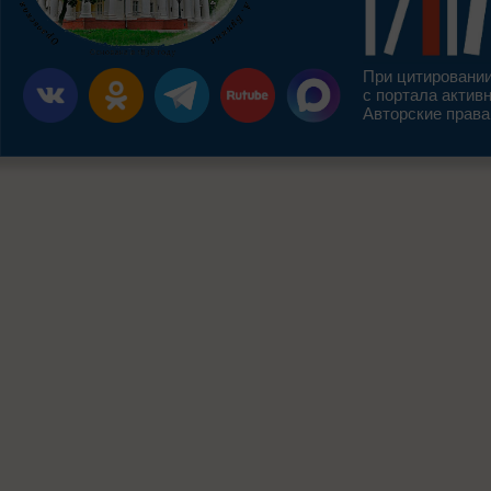
При цитировании
с портала актив
Авторские права