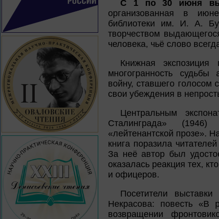
С 1 по 30 июня вы
организованная в июн
библиотеки им. И. А. Б
творчеством выдающегос
человека, чьё слово всег
Книжная экспозиция 
многогранность судьбы 
войну, ставшего голосом 
свои убеждения в непрост
Центральным экспона
Сталинграда» (1946
«лейтенантской прозе». Н
книга поразила читателей
За неё автор был удосто
оказалась реакция тех, кт
и офицеров.
Посетители выставки
Некрасова: повесть «В 
возвращении фронтовик