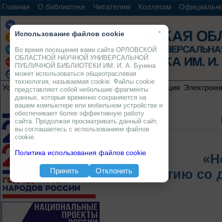
Главная
О библиотеке
Читателям
Коллегам
Официальн
×
Использование файлов cookie
Во время посещения вами сайта ОРЛОВСКОЙ
ОБЛАСТНОЙ НАУЧНОЙ УНИВЕРСАЛЬНОЙ
ПУБЛИЧНОЙ БИБЛИОТЕКИ ИМ. И. А. Бунина
может использоваться общеотраслевая
технология, называемая cookie. Файлы cookie
Услуги
Ресурсы
Проекты
Электронная коллекция
Электронн
представляют собой небольшие фрагменты
данных, которые временно сохраняются на
вашем компьютере или мобильном устройстве и
обеспечивают более эффективную работу
сайта. Продолжая просматривать данный сайт,
вы соглашаетесь с использованием файлов
cookie.
Политика использования файлов cookie
«Н
Принять
Отклонить
К 115-летию со 