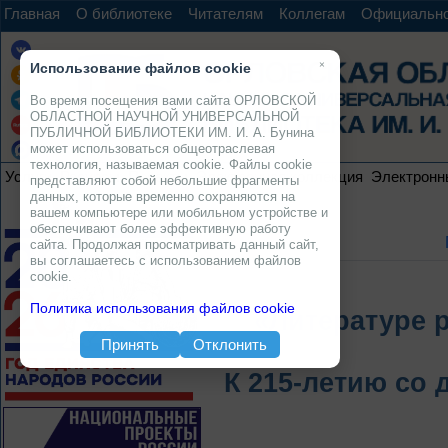
Главная
О библиотеке
Читателям
Коллегам
Официальн
×
Использование файлов cookie
Во время посещения вами сайта ОРЛОВСКОЙ
ОБЛАСТНОЙ НАУЧНОЙ УНИВЕРСАЛЬНОЙ
ПУБЛИЧНОЙ БИБЛИОТЕКИ ИМ. И. А. Бунина
может использоваться общеотраслевая
технология, называемая cookie. Файлы cookie
Услуги
Ресурсы
Проекты
Электронная коллекция
Электронн
представляют собой небольшие фрагменты
данных, которые временно сохраняются на
вашем компьютере или мобильном устройстве и
обеспечивают более эффективную работу
сайта. Продолжая просматривать данный сайт,
вы соглашаетесь с использованием файлов
cookie.
Политика использования файлов cookie
«Литературе р
Принять
Отклонить
К 215-летию со 