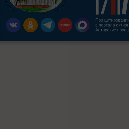
При цитировании
с портала актив
Авторские права