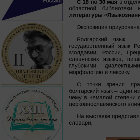
С 18 по 30 мая
в отдел
областной библиотеки
литературы «Языкознани
Экспозиция приурочена
Болгарский язык – 
государственный язык Ре
Молдавии, России, Гре
славянских языков, пиш
глубокими диалектным
морфологию и лексику.
С точки зрения пра
болгарский язык – один и
чему в немалой степени 
церковнославянского влия
На выставке представл
словари.