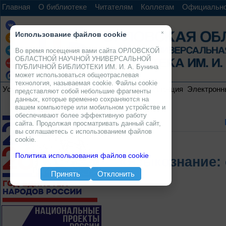
Главная
О библиотеке
Читателям
Коллегам
Официальн
×
Использование файлов cookie
Во время посещения вами сайта ОРЛОВСКОЙ
ОБЛАСТНОЙ НАУЧНОЙ УНИВЕРСАЛЬНОЙ
ПУБЛИЧНОЙ БИБЛИОТЕКИ ИМ. И. А. Бунина
может использоваться общеотраслевая
технология, называемая cookie. Файлы cookie
Услуги
Ресурсы
Проекты
Электронная коллекция
Электронн
представляют собой небольшие фрагменты
данных, которые временно сохраняются на
вашем компьютере или мобильном устройстве и
обеспечивают более эффективную работу
сайта. Продолжая просматривать данный сайт,
вы соглашаетесь с использованием файлов
cookie.
Политика использования файлов cookie
«Языкознание: 
Принять
Отклонить