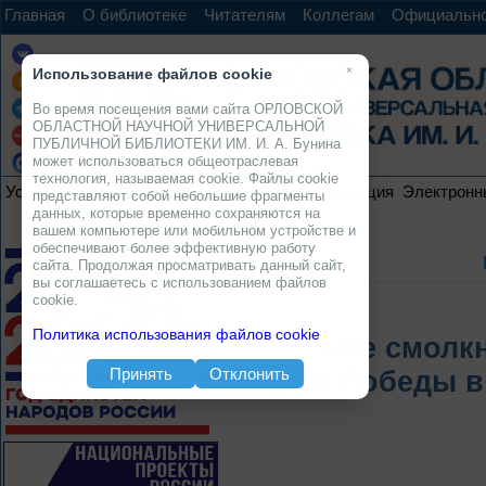
Главная
О библиотеке
Читателям
Коллегам
Официальн
×
Использование файлов cookie
Во время посещения вами сайта ОРЛОВСКОЙ
ОБЛАСТНОЙ НАУЧНОЙ УНИВЕРСАЛЬНОЙ
ПУБЛИЧНОЙ БИБЛИОТЕКИ ИМ. И. А. Бунина
может использоваться общеотраслевая
технология, называемая cookie. Файлы cookie
Услуги
Ресурсы
Проекты
Электронная коллекция
Электронн
представляют собой небольшие фрагменты
данных, которые временно сохраняются на
вашем компьютере или мобильном устройстве и
обеспечивают более эффективную работу
сайта. Продолжая просматривать данный сайт,
вы соглашаетесь с использованием файлов
cookie.
Политика использования файлов cookie
«Не смолкн
Принять
Отклонить
Ко Дню Победы в