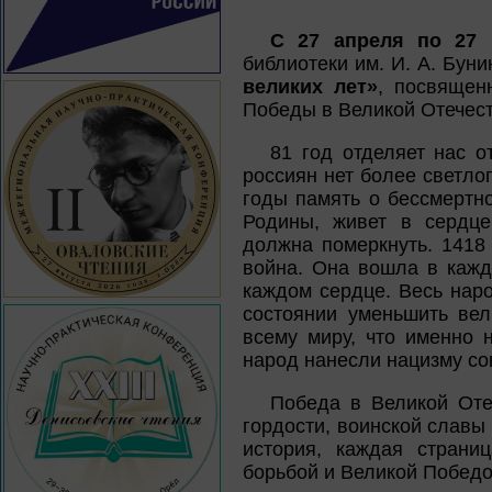
С 27 апреля по 27
библиотеки им. И. А. Бун
великих лет»
, посвящен
Победы в Великой Отечест
81 год отделяет нас о
россиян нет более светлог
годы память о бессмертн
Родины, живет в сердце
должна померкнуть. 1418
война. Она вошла в кажд
каждом сердце. Весь наро
состоянии уменьшить вел
всему миру, что именно 
народ нанесли нацизму со
Победа в Великой Оте
гордости, воинской славы
история, каждая страни
борьбой и Великой Победо