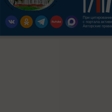
При цитировании
с портала актив
Авторские права