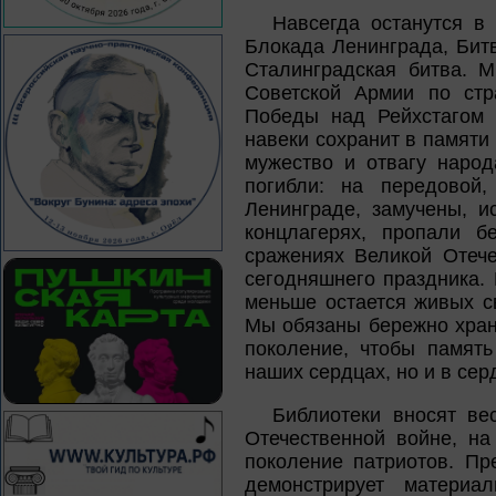
Навсегда останутся в
Блокада Ленинграда, Битв
Сталинградская битва. 
Советской Армии по стр
Победы над Рейхстагом
навеки сохранит в памяти
мужество и отвагу народ
погибли: на передовой
Ленинграде, замучены, и
концлагерях, пропали б
сражениях Великой Отече
сегодняшнего праздника.
меньше остается живых с
Мы обязаны бережно храни
поколение, чтобы память
наших сердцах, но и в сер
Библиотеки вносят ве
Отечественной войне, на
поколение патриотов. Пр
демонстрирует материа