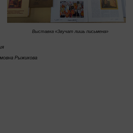
Bыставка «Звучат лишь письмена»
ия
имовна Рыжикова