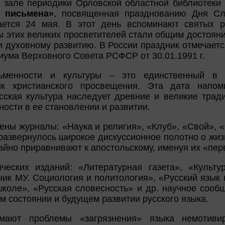
 зале периодики Орловской областной библиотеки и
 письмена»
, посвященная празднованию Дня Сл
чается 24 мая. В этот день вспоминают святых р
 этих великих просветителей стали общим достоян
и духовному развитию. В России праздник отмечаетс
ума Верховного Совета РСФСР от 30.01.1991 г.
ьменности и культуры – это единственный в 
ик христианского просвещения. Эта дата напо
усская культура наследует древние и великие трад
ости в ее становлении и развитии.
ены журналы: «Наука и религия», «Клуб», «Свой», 
 развернулось широкое дискуссионное полотно о жи
йно приравнивают к апостольскому, именуя их «пер
ческих изданий: «Литературная газета», «Культу
ик МУ. Социология и политология», «Русский язык
школе», «Русская словесность» и др. научное сообщ
м состоянии и будущем развитии русского языка.
мают проблемы «загрязнения» языка немотиви