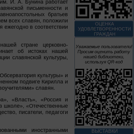
м. И. А. Бунина работает
До конца года
авянской письменности и
авноапостольных братьев
Творец и муза
ием всех славян, положили
ОЦЕНКА
я ежегодно в соответствии
УДОВЛЕТВОРЕННОСТИ
ГРАЖДАН
Цикл выставок литературы
нашей стране церковно-
Уважаемые пользователи!
минает об истоках нашей
Просим оценить работу
4 – 14 августа
нашей библиотеки,
иции славянской культуры,
В борьбе против
используя QR-код
нацизма мы были
вместе
«Обсерватория культуры» и
зненном подвиге Кирилла и
Великая Победа народов
многонациональной страны
воучителями» славян.
ра», «Власть», «Россия и
3 – 17 августа
 в школе», «Отечественные
ество, писатели, педагоги
Век Аполлинария
К 170-летию со дня рождения
рованными иностранными
живописца
ВЫСТАВКИ