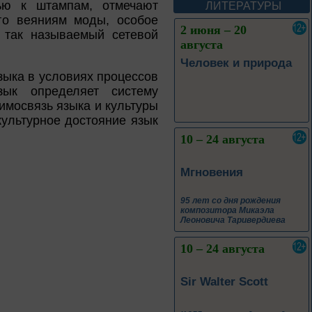
А. М. Васнецова
тью к штампам, отмечают
ЛИТЕРАТУРЫ
го веяниям моды, особое
2 июня – 20
 так называемый сетевой
августа
Человек и природа
зыка в условиях процессов
зык определяет систему
имосвязь языка и культуры
культурное достояние язык
10 – 24 августа
Мгновения
95 лет со дня рождения
композитора Микаэла
Леоновича Таривердиева
10 – 24 августа
Sir Walter Scott