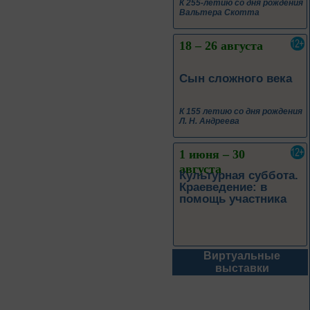
К 255-летию со дня рождения
Вальтера Скотта
18 – 26 августа
Сын сложного века
К 155 летию со дня рождения
Л. Н. Андреева
1 июня – 30
августа
Культурная суббота.
Краеведение: в
помощь участника
Виртуальные
1 июня – 31
выставки
августа
Безопасным будет
путь!