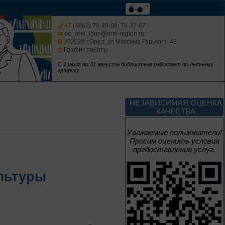
Изучаем русский
язык
+7 (4862) 76-45-06; 76-37-87
oo_orel_lbun@orel-region.ru
302028 г.Орел, ул.Максима Горького, 43
График работы
С 1 июля по 31 августа библиотека работает по летнему
графику
До конца года
Россия: приглашение
НЕЗАВИСИМАЯ ОЦЕНКА
в путешествие
КАЧЕСТВА
Цикл выставок литературы
Уважаемые пользователи!
Просим оценить условия
предоставления услуг.
До конца года
льтуры
Мастера кисти:
галерея талантов
Цикл выставок литературы