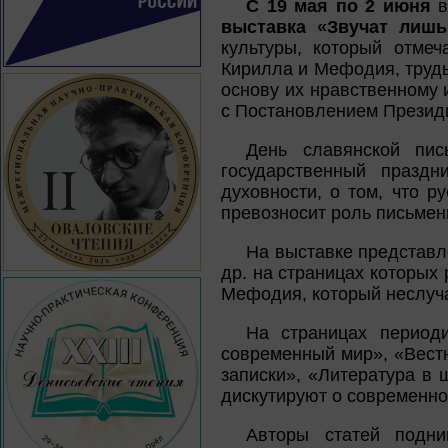
С 19 мая по 2 июня
в
выставка «Звучат лишь
культуры, который отме
Кирилла и Мефодия, труды
основу их нравственному 
с Постановлением Президи
День славянской пис
государственный праздн
духовности, о том, что р
превозносит роль письменн
На выставке представл
др. на страницах которых
Мефодия, который неслуча
На страницах периоди
современный мир», «Вестн
записки», «Литература в 
дискутируют о современно
Авторы статей подни