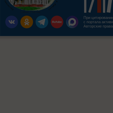
При цитировании
с портала актив
Авторские права