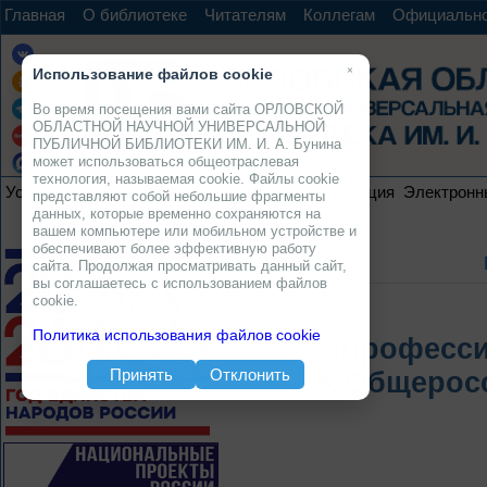
Главная
О библиотеке
Читателям
Коллегам
Официальн
×
Использование файлов cookie
Во время посещения вами сайта ОРЛОВСКОЙ
ОБЛАСТНОЙ НАУЧНОЙ УНИВЕРСАЛЬНОЙ
ПУБЛИЧНОЙ БИБЛИОТЕКИ ИМ. И. А. Бунина
может использоваться общеотраслевая
технология, называемая cookie. Файлы cookie
Услуги
Ресурсы
Проекты
Электронная коллекция
Электронн
представляют собой небольшие фрагменты
данных, которые временно сохраняются на
вашем компьютере или мобильном устройстве и
обеспечивают более эффективную работу
сайта. Продолжая просматривать данный сайт,
вы соглашаетесь с использованием файлов
cookie.
Политика использования файлов cookie
«Професси
Принять
Отклонить
К Общерос