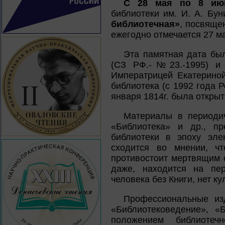
С 28 мая по 8 ию
библиотеки им. И. А. Бу
библиотечная»
, посвяще
ежегодно отмечается 27 м
Эта памятная дата был
(СЗ РФ.-№23.-1995) и 
Императрицей Екатериной
библиотека (с 1992 года 
января 1814г. была откры
Материалы в периодич
«Библиотека» и др., п
библиотеки в эпоху эле
сходится во мнении, ч
противостоит мертвящим 
даже, находится на пер
человека без Книги, нет ку
Профессиональные изд
«Библиотековедение», «
положением библиоте