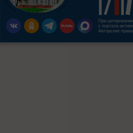
При цитировании
с портала актив
Авторские права