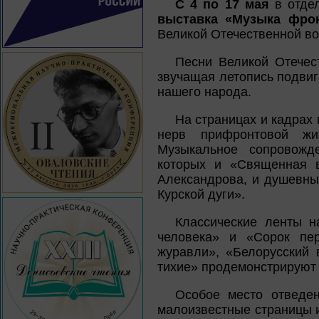
С 4 по 17 мая
в отдел
выставка «Музыка фро
Великой Отечественной во
Песни Великой Отечест
звучащая летопись подвиг
нашего народа.
На страницах и кадрах
нерв прифронтовой жи
Музыкальное сопровожд
которых и «Священная в
Александрова, и душевны
Курской дуги».
Классические ленты н
человека» и «Сорок пе
журавли», «Белорусский 
тихие» продемонстрируют
Особое место отведе
малоизвестные страницы и