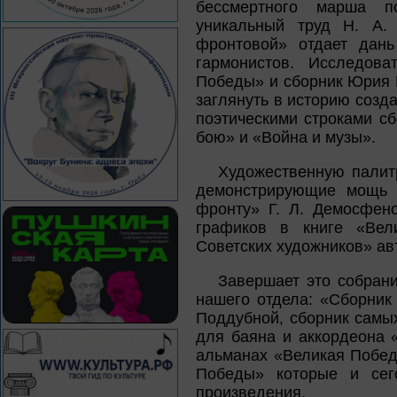
бессмертного марша п
уникальный труд Н. А.
фронтовой» отдает дань
гармонистов. Исследов
Победы» и сборник Юрия 
заглянуть в историю созд
поэтическими строками с
бою» и «Война и музы».
Художественную палит
демонстрирующие мощь с
фронту» Г. Л. Демосфено
графиков в книге «Вел
Советских художников» ав
Завершает это собрани
нашего отдела: «Сборник 
Поддубной, сборник самы
для баяна и аккордеона 
альманах «Великая Побед
Победы» которые и сег
произведения.