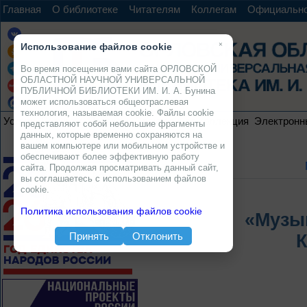
Главная
О библиотеке
Читателям
Коллегам
Официальн
×
Использование файлов cookie
Во время посещения вами сайта ОРЛОВСКОЙ
ОБЛАСТНОЙ НАУЧНОЙ УНИВЕРСАЛЬНОЙ
ПУБЛИЧНОЙ БИБЛИОТЕКИ ИМ. И. А. Бунина
может использоваться общеотраслевая
технология, называемая cookie. Файлы cookie
Услуги
Ресурсы
Проекты
Электронная коллекция
Электронн
представляют собой небольшие фрагменты
данных, которые временно сохраняются на
вашем компьютере или мобильном устройстве и
обеспечивают более эффективную работу
сайта. Продолжая просматривать данный сайт,
вы соглашаетесь с использованием файлов
cookie.
Политика использования файлов cookie
«Музы
Принять
Отклонить